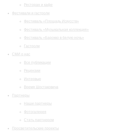
Ресторан и кафе
Фестивали и гастроли
Фестиваль «Площадь Искусств»
Фестиваль «Музыкальная коллекция»
Фестиваль «Барокко в белую ночь»
Гастроли
СМИ о нас
Все публикации
Рецензии
Интервью
Время Шостаковича
Партнеры
Наши партнеры
Фотогалерея
Стать партнером
Просветительские проекты