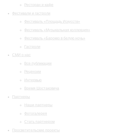
Ресторан и кафе
Фестивали и гастроли
Фестиваль «Площадь Искусств»
Фестиваль «Музыкальная коллекция»
Фестиваль «Барокко в белую ночь»
Гастроли
СМИ о нас
Все публикации
Рецензии
Интервью
Время Шостаковича
Партнеры
Наши партнеры
Фотогалерея
Стать партнером
Просветительские проекты