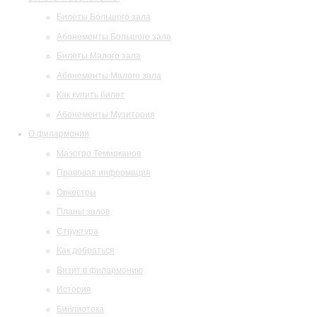
Билеты Большого зала
Абонементы Большого зала
Билеты Малого зала
Абонементы Малого зала
Как купить билет
Абонементы Музитория
О филармонии
Маэстро Темирканов
Правовая информация
Оркестры
Планы залов
Структура
Как добраться
Визит в филармонию
История
Библиотека