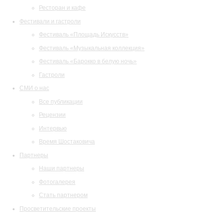
Ресторан и кафе
Фестивали и гастроли
Фестиваль «Площадь Искусств»
Фестиваль «Музыкальная коллекция»
Фестиваль «Барокко в белую ночь»
Гастроли
СМИ о нас
Все публикации
Рецензии
Интервью
Время Шостаковича
Партнеры
Наши партнеры
Фотогалерея
Стать партнером
Просветительские проекты