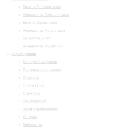
Билеты Большого зала
Абонементы Большого зала
Билеты Малого зала
Абонементы Малого зала
Как купить билет
Абонементы Музитория
О филармонии
Маэстро Темирканов
Правовая информация
Оркестры
Планы залов
Структура
Как добраться
Визит в филармонию
История
Библиотека