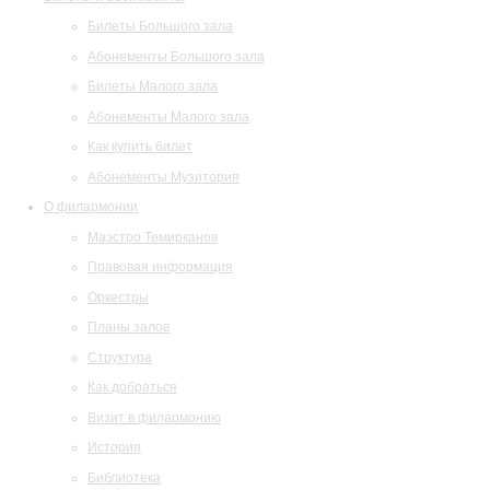
Билеты Большого зала
Абонементы Большого зала
Билеты Малого зала
Абонементы Малого зала
Как купить билет
Абонементы Музитория
О филармонии
Маэстро Темирканов
Правовая информация
Оркестры
Планы залов
Структура
Как добраться
Визит в филармонию
История
Библиотека