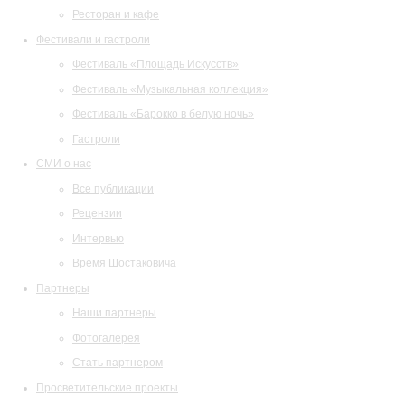
Ресторан и кафе
Фестивали и гастроли
Фестиваль «Площадь Искусств»
Фестиваль «Музыкальная коллекция»
Фестиваль «Барокко в белую ночь»
Гастроли
СМИ о нас
Все публикации
Рецензии
Интервью
Время Шостаковича
Партнеры
Наши партнеры
Фотогалерея
Стать партнером
Просветительские проекты