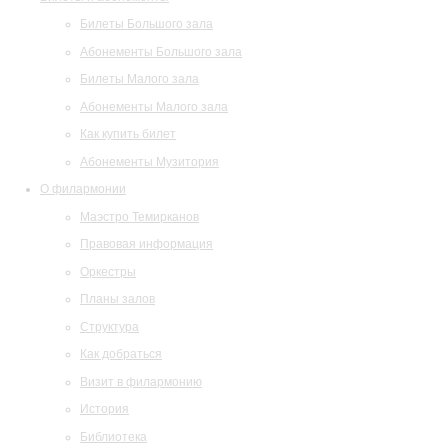
Билеты Большого зала
Абонементы Большого зала
Билеты Малого зала
Абонементы Малого зала
Как купить билет
Абонементы Музитория
О филармонии
Маэстро Темирканов
Правовая информация
Оркестры
Планы залов
Структура
Как добраться
Визит в филармонию
История
Библиотека