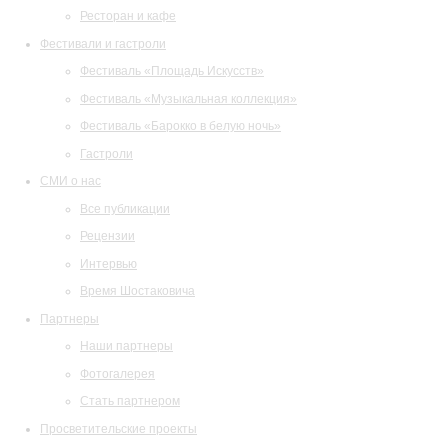
Ресторан и кафе
Фестивали и гастроли
Фестиваль «Площадь Искусств»
Фестиваль «Музыкальная коллекция»
Фестиваль «Барокко в белую ночь»
Гастроли
СМИ о нас
Все публикации
Рецензии
Интервью
Время Шостаковича
Партнеры
Наши партнеры
Фотогалерея
Стать партнером
Просветительские проекты