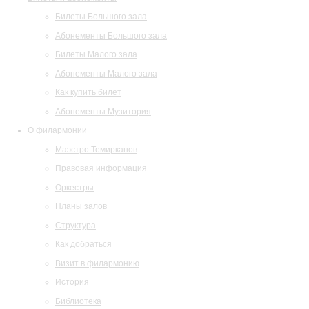
Билеты Большого зала
Абонементы Большого зала
Билеты Малого зала
Абонементы Малого зала
Как купить билет
Абонементы Музитория
О филармонии
Маэстро Темирканов
Правовая информация
Оркестры
Планы залов
Структура
Как добраться
Визит в филармонию
История
Библиотека