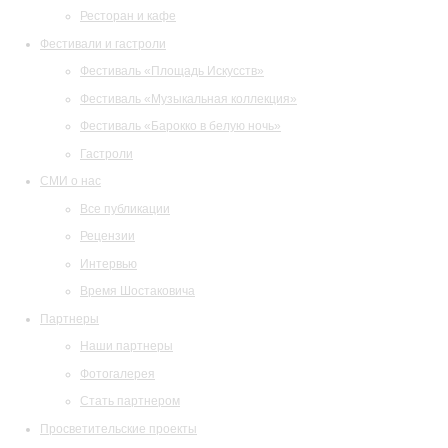
Ресторан и кафе
Фестивали и гастроли
Фестиваль «Площадь Искусств»
Фестиваль «Музыкальная коллекция»
Фестиваль «Барокко в белую ночь»
Гастроли
СМИ о нас
Все публикации
Рецензии
Интервью
Время Шостаковича
Партнеры
Наши партнеры
Фотогалерея
Стать партнером
Просветительские проекты