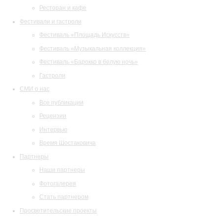
Ресторан и кафе
Фестивали и гастроли
Фестиваль «Площадь Искусств»
Фестиваль «Музыкальная коллекция»
Фестиваль «Барокко в белую ночь»
Гастроли
СМИ о нас
Все публикации
Рецензии
Интервью
Время Шостаковича
Партнеры
Наши партнеры
Фотогалерея
Стать партнером
Просветительские проекты