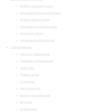
Билеты Большого зала
Абонементы Большого зала
Билеты Малого зала
Абонементы Малого зала
Как купить билет
Абонементы Музитория
О филармонии
Маэстро Темирканов
Правовая информация
Оркестры
Планы залов
Структура
Как добраться
Визит в филармонию
История
Библиотека