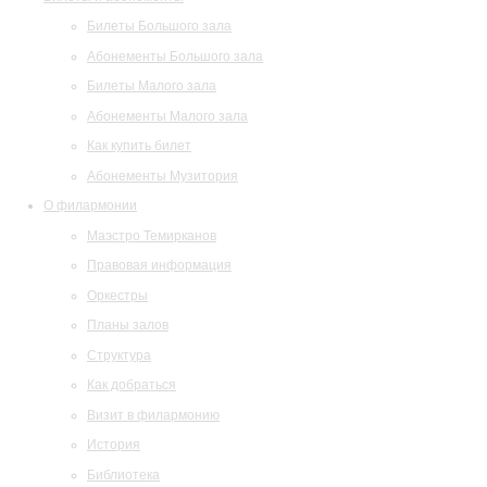
Билеты Большого зала
Абонементы Большого зала
Билеты Малого зала
Абонементы Малого зала
Как купить билет
Абонементы Музитория
О филармонии
Маэстро Темирканов
Правовая информация
Оркестры
Планы залов
Структура
Как добраться
Визит в филармонию
История
Библиотека