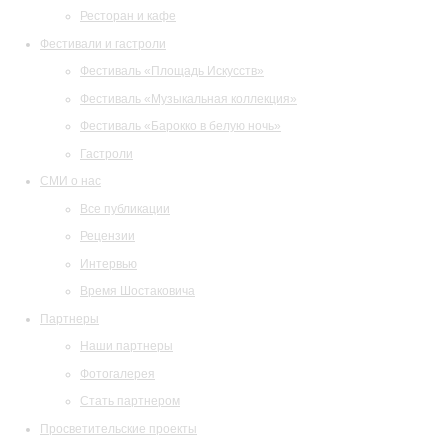
Ресторан и кафе
Фестивали и гастроли
Фестиваль «Площадь Искусств»
Фестиваль «Музыкальная коллекция»
Фестиваль «Барокко в белую ночь»
Гастроли
СМИ о нас
Все публикации
Рецензии
Интервью
Время Шостаковича
Партнеры
Наши партнеры
Фотогалерея
Стать партнером
Просветительские проекты