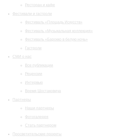
Ресторан и кафе
Фестивали и гастроли
Фестиваль «Площадь Искусств»
Фестиваль «Музыкальная коллекция»
Фестиваль «Барокко в белую ночь»
Гастроли
СМИ о нас
Все публикации
Рецензии
Интервью
Время Шостаковича
Партнеры
Наши партнеры
Фотогалерея
Стать партнером
Просветительские проекты