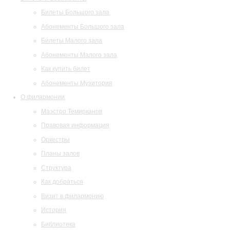
Билеты Большого зала
Абонементы Большого зала
Билеты Малого зала
Абонементы Малого зала
Как купить билет
Абонементы Музитория
О филармонии
Маэстро Темирканов
Правовая информация
Оркестры
Планы залов
Структура
Как добраться
Визит в филармонию
История
Библиотека