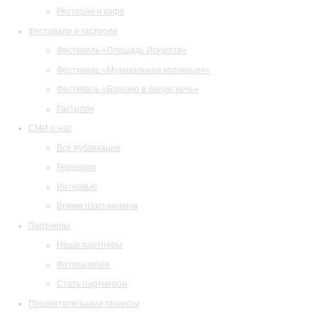
Ресторан и кафе
Фестивали и гастроли
Фестиваль «Площадь Искусств»
Фестиваль «Музыкальная коллекция»
Фестиваль «Барокко в белую ночь»
Гастроли
СМИ о нас
Все публикации
Рецензии
Интервью
Время Шостаковича
Партнеры
Наши партнеры
Фотогалерея
Стать партнером
Просветительские проекты