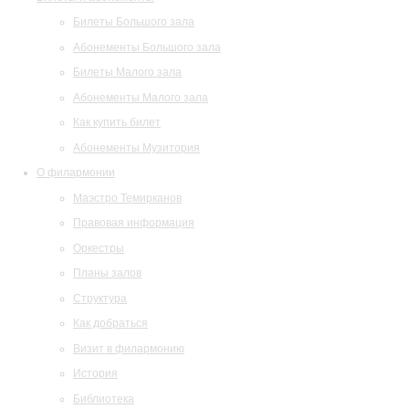
Билеты Большого зала
Абонементы Большого зала
Билеты Малого зала
Абонементы Малого зала
Как купить билет
Абонементы Музитория
О филармонии
Маэстро Темирканов
Правовая информация
Оркестры
Планы залов
Структура
Как добраться
Визит в филармонию
История
Библиотека