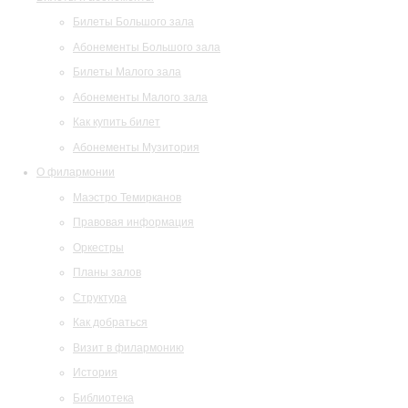
Билеты Большого зала
Абонементы Большого зала
Билеты Малого зала
Абонементы Малого зала
Как купить билет
Абонементы Музитория
О филармонии
Маэстро Темирканов
Правовая информация
Оркестры
Планы залов
Структура
Как добраться
Визит в филармонию
История
Библиотека