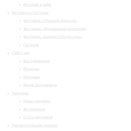
Ресторан и кафе
Фестивали и гастроли
Фестиваль «Площадь Искусств»
Фестиваль «Музыкальная коллекция»
Фестиваль «Барокко в белую ночь»
Гастроли
СМИ о нас
Все публикации
Рецензии
Интервью
Время Шостаковича
Партнеры
Наши партнеры
Фотогалерея
Стать партнером
Просветительские проекты