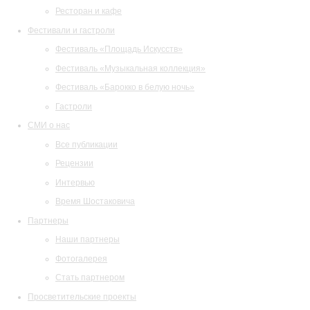
Ресторан и кафе
Фестивали и гастроли
Фестиваль «Площадь Искусств»
Фестиваль «Музыкальная коллекция»
Фестиваль «Барокко в белую ночь»
Гастроли
СМИ о нас
Все публикации
Рецензии
Интервью
Время Шостаковича
Партнеры
Наши партнеры
Фотогалерея
Стать партнером
Просветительские проекты