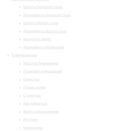
Билеты Большого зала
Абонементы Большого зала
Билеты Малого зала
Абонементы Малого зала
Как купить билет
Абонементы Музитория
О филармонии
Маэстро Темирканов
Правовая информация
Оркестры
Планы залов
Структура
Как добраться
Визит в филармонию
История
Библиотека