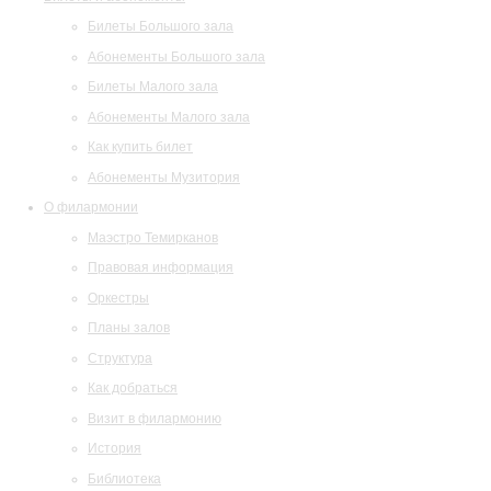
Билеты Большого зала
Абонементы Большого зала
Билеты Малого зала
Абонементы Малого зала
Как купить билет
Абонементы Музитория
О филармонии
Маэстро Темирканов
Правовая информация
Оркестры
Планы залов
Структура
Как добраться
Визит в филармонию
История
Библиотека