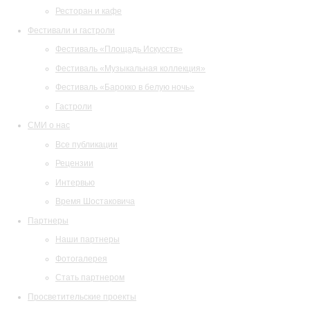
Ресторан и кафе
Фестивали и гастроли
Фестиваль «Площадь Искусств»
Фестиваль «Музыкальная коллекция»
Фестиваль «Барокко в белую ночь»
Гастроли
СМИ о нас
Все публикации
Рецензии
Интервью
Время Шостаковича
Партнеры
Наши партнеры
Фотогалерея
Стать партнером
Просветительские проекты