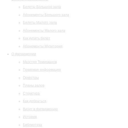
Билеты Большого зала
Абонементы Большого зала
Билеты Малого зала
Абонементы Малого зала
Как купить билет
Абонементы Музитория
О филармонии
Маэстро Темирканов
Правовая информация
Оркестры
Планы залов
Структура
Как добраться
Визит в филармонию
История
Библиотека