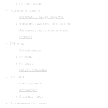
Ресторан и кафе
Фестивали и гастроли
Фестиваль «Площадь Искусств»
Фестиваль «Музыкальная коллекция»
Фестиваль «Барокко в белую ночь»
Гастроли
СМИ о нас
Все публикации
Рецензии
Интервью
Время Шостаковича
Партнеры
Наши партнеры
Фотогалерея
Стать партнером
Просветительские проекты