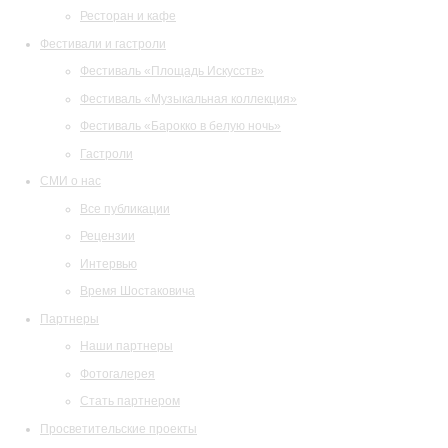
Ресторан и кафе
Фестивали и гастроли
Фестиваль «Площадь Искусств»
Фестиваль «Музыкальная коллекция»
Фестиваль «Барокко в белую ночь»
Гастроли
СМИ о нас
Все публикации
Рецензии
Интервью
Время Шостаковича
Партнеры
Наши партнеры
Фотогалерея
Стать партнером
Просветительские проекты