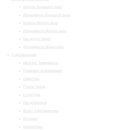
Билеты Большого зала
Абонементы Большого зала
Билеты Малого зала
Абонементы Малого зала
Как купить билет
Абонементы Музитория
О филармонии
Маэстро Темирканов
Правовая информация
Оркестры
Планы залов
Структура
Как добраться
Визит в филармонию
История
Библиотека