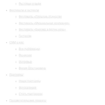
Ресторан и кафе
Фестивали и гастроли
Фестиваль «Площадь Искусств»
Фестиваль «Музыкальная коллекция»
Фестиваль «Барокко в белую ночь»
Гастроли
СМИ о нас
Все публикации
Рецензии
Интервью
Время Шостаковича
Партнеры
Наши партнеры
Фотогалерея
Стать партнером
Просветительские проекты