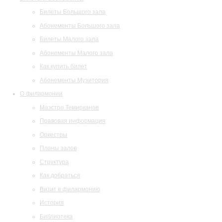
Билеты Большого зала
Абонементы Большого зала
Билеты Малого зала
Абонементы Малого зала
Как купить билет
Абонементы Музитория
О филармонии
Маэстро Темирканов
Правовая информация
Оркестры
Планы залов
Структура
Как добраться
Визит в филармонию
История
Библиотека