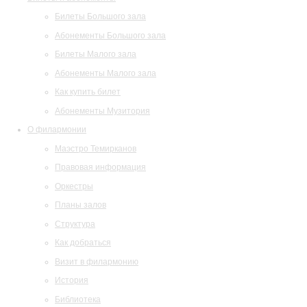
Билеты Большого зала
Абонементы Большого зала
Билеты Малого зала
Абонементы Малого зала
Как купить билет
Абонементы Музитория
О филармонии
Маэстро Темирканов
Правовая информация
Оркестры
Планы залов
Структура
Как добраться
Визит в филармонию
История
Библиотека