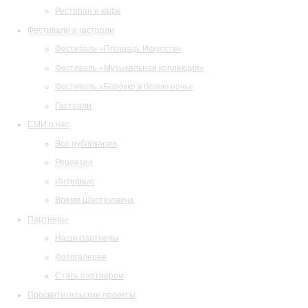
Ресторан и кафе
Фестивали и гастроли
Фестиваль «Площадь Искусств»
Фестиваль «Музыкальная коллекция»
Фестиваль «Барокко в белую ночь»
Гастроли
СМИ о нас
Все публикации
Рецензии
Интервью
Время Шостаковича
Партнеры
Наши партнеры
Фотогалерея
Стать партнером
Просветительские проекты