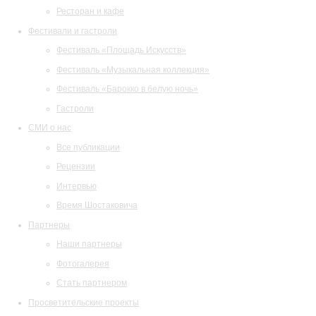
Ресторан и кафе
Фестивали и гастроли
Фестиваль «Площадь Искусств»
Фестиваль «Музыкальная коллекция»
Фестиваль «Барокко в белую ночь»
Гастроли
СМИ о нас
Все публикации
Рецензии
Интервью
Время Шостаковича
Партнеры
Наши партнеры
Фотогалерея
Стать партнером
Просветительские проекты