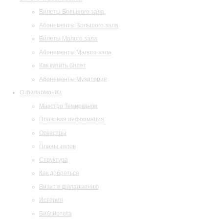
Билеты Большого зала
Абонементы Большого зала
Билеты Малого зала
Абонементы Малого зала
Как купить билет
Абонементы Музитория
О филармонии
Маэстро Темирканов
Правовая информация
Оркестры
Планы залов
Структура
Как добраться
Визит в филармонию
История
Библиотека