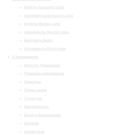
Билеты Большого зала
Абонементы Большого зала
Билеты Малого зала
Абонементы Малого зала
Как купить билет
Абонементы Музитория
О филармонии
Маэстро Темирканов
Правовая информация
Оркестры
Планы залов
Структура
Как добраться
Визит в филармонию
История
Библиотека