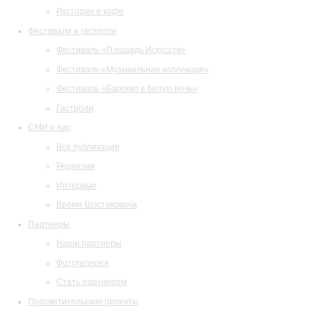
Ресторан и кафе
Фестивали и гастроли
Фестиваль «Площадь Искусств»
Фестиваль «Музыкальная коллекция»
Фестиваль «Барокко в белую ночь»
Гастроли
СМИ о нас
Все публикации
Рецензии
Интервью
Время Шостаковича
Партнеры
Наши партнеры
Фотогалерея
Стать партнером
Просветительские проекты