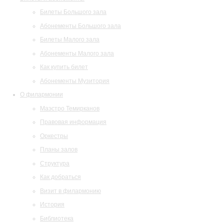
Билеты Большого зала
Абонементы Большого зала
Билеты Малого зала
Абонементы Малого зала
Как купить билет
Абонементы Музитория
О филармонии
Маэстро Темирканов
Правовая информация
Оркестры
Планы залов
Структура
Как добраться
Визит в филармонию
История
Библиотека