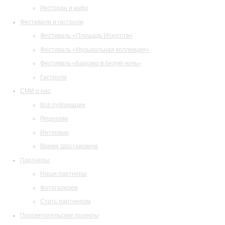
Ресторан и кафе
Фестивали и гастроли
Фестиваль «Площадь Искусств»
Фестиваль «Музыкальная коллекция»
Фестиваль «Барокко в белую ночь»
Гастроли
СМИ о нас
Все публикации
Рецензии
Интервью
Время Шостаковича
Партнеры
Наши партнеры
Фотогалерея
Стать партнером
Просветительские проекты