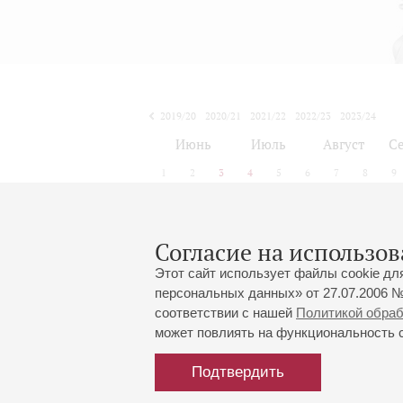
2019/20
2020/21
2021/22
2022/23
2023/24
2024/25
2025/26
2026/27
Июнь
Июль
Август
Се
1
2
3
4
5
6
7
8
9
Согласие на использов
Этот сайт использует файлы cookie дл
персональных данных» от 27.07.2006 №
соответствии с нашей
Политикой обра
может повлиять на функциональность са
Подтвердить