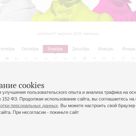
сегодня 07 августа 2026, пятница
нтябрь
Октябрь
Ноябрь
Декабрь
Январь
Февра
10
11
12
13
14
15
16
17
18
19
20
21
22
23
ание cookies
Октябрь
Ноябрь
Декабрь
я улучшения пользовательского опыта и анализа трафика на ос
 152-ФЗ. Продолжая использование сайта, вы соглашаетесь на 
ботки персональных данных
. Вы можете настроить свой браузер 
йта. При несогласии - покиньте сайт