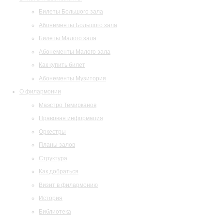
Билеты Большого зала
Абонементы Большого зала
Билеты Малого зала
Абонементы Малого зала
Как купить билет
Абонементы Музитория
О филармонии
Маэстро Темирканов
Правовая информация
Оркестры
Планы залов
Структура
Как добраться
Визит в филармонию
История
Библиотека