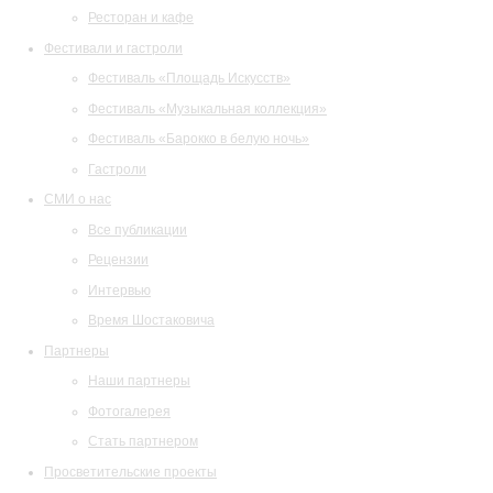
Ресторан и кафе
Фестивали и гастроли
Фестиваль «Площадь Искусств»
Фестиваль «Музыкальная коллекция»
Фестиваль «Барокко в белую ночь»
Гастроли
СМИ о нас
Все публикации
Рецензии
Интервью
Время Шостаковича
Партнеры
Наши партнеры
Фотогалерея
Стать партнером
Просветительские проекты