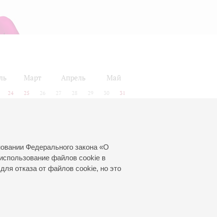
ль
Март
Апрель
Май
24
25
26
27
28
29
30
31
новании Федерального закона «О
использование файлов cookie в
для отказа от файлов cookie, но это