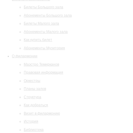
Билеты Большого зала
Абонементы Большого зала
Билеты Малого зала
Абонементы Малого зала
Как купить билет
Абонементы Музитория
О филармонии
Маэстро Темирканов
Правовая информация
Оркестры
Планы залов
Структура
Как добраться
Визит в филармонию
История
Библиотека