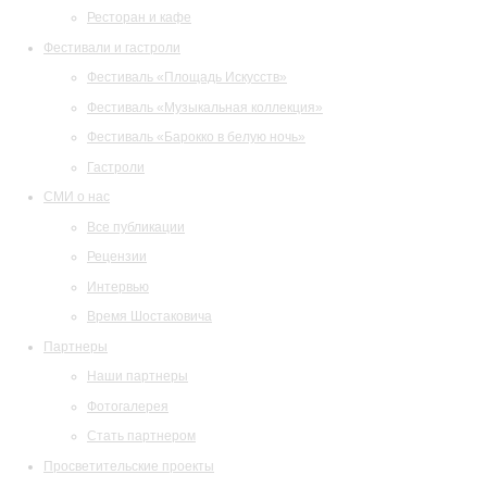
Ресторан и кафе
Фестивали и гастроли
Фестиваль «Площадь Искусств»
Фестиваль «Музыкальная коллекция»
Фестиваль «Барокко в белую ночь»
Гастроли
СМИ о нас
Все публикации
Рецензии
Интервью
Время Шостаковича
Партнеры
Наши партнеры
Фотогалерея
Стать партнером
Просветительские проекты