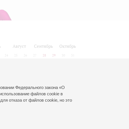
ь
Август
Сентябрь
Октябрь
24
25
26
27
28
29
30
31
новании Федерального закона «О
использование файлов cookie в
для отказа от файлов cookie, но это