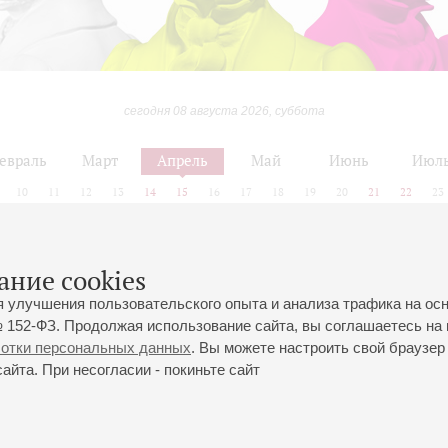
сегодня 08 августа 2026, суббота
евраль
Март
Апрель
Май
Июнь
Июл
10
11
12
13
14
15
16
17
18
19
20
21
22
23
ание cookies
Март
Апрель
Май
я улучшения пользовательского опыта и анализа трафика на ос
 152-ФЗ. Продолжая использование сайта, вы соглашаетесь на 
ботки персональных данных
. Вы можете настроить свой браузер 
йта. При несогласии - покиньте сайт