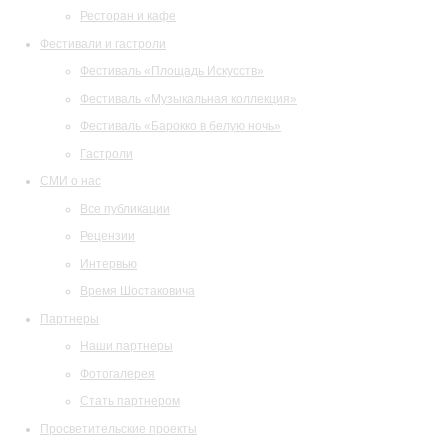
Ресторан и кафе
Фестивали и гастроли
Фестиваль «Площадь Искусств»
Фестиваль «Музыкальная коллекция»
Фестиваль «Барокко в белую ночь»
Гастроли
СМИ о нас
Все публикации
Рецензии
Интервью
Время Шостаковича
Партнеры
Наши партнеры
Фотогалерея
Стать партнером
Просветительские проекты