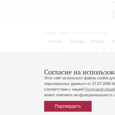
2019/20
2020/21
2021/22
2022/23
2023/24
2024/25
2025/26
2026/27
Ноябрь
Декабрь
Январь
Ф
1
2
3
4
5
6
7
8
9
Согласие на использов
Этот сайт использует файлы cookie дл
персональных данных» от 27.07.2006 №
соответствии с нашей
Политикой обра
может повлиять на функциональность са
Подтвердить