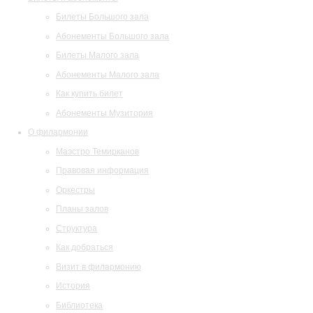
Билеты Большого зала
Абонементы Большого зала
Билеты Малого зала
Абонементы Малого зала
Как купить билет
Абонементы Музитория
О филармонии
Маэстро Темирканов
Правовая информация
Оркестры
Планы залов
Структура
Как добраться
Визит в филармонию
История
Библиотека