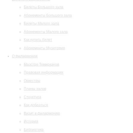
Билеты Большого зала
Абонементы Большого зала
Билеты Малого зала
Абонементы Малого зала
Как купить билет
Абонементы Музитория
О филармонии
Маэстро Темирканов
Правовая информация
Оркестры
Планы залов
Структура
Как добраться
Визит в филармонию
История
Библиотека