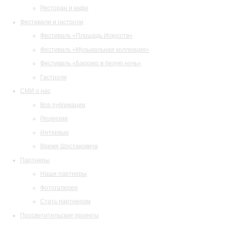
Ресторан и кафе
Фестивали и гастроли
Фестиваль «Площадь Искусств»
Фестиваль «Музыкальная коллекция»
Фестиваль «Барокко в белую ночь»
Гастроли
СМИ о нас
Все публикации
Рецензии
Интервью
Время Шостаковича
Партнеры
Наши партнеры
Фотогалерея
Стать партнером
Просветительские проекты