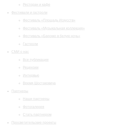
Ресторан и кафе
Фестивали и гастроли
Фестиваль «Площадь Искусств»
Фестиваль «Музыкальная коллекция»
Фестиваль «Барокко в белую ночь»
Гастроли
СМИ о нас
Все публикации
Рецензии
Интервью
Время Шостаковича
Партнеры
Наши партнеры
Фотогалерея
Стать партнером
Просветительские проекты