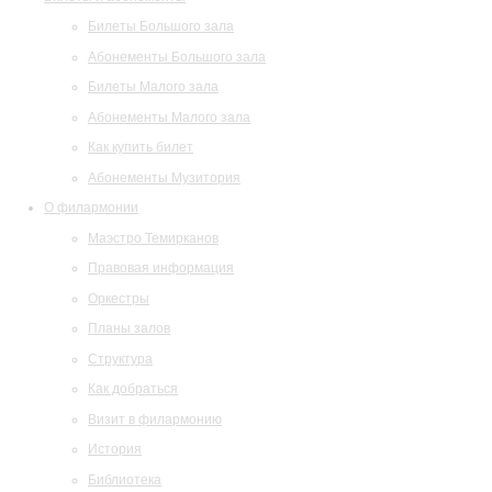
Билеты Большого зала
Абонементы Большого зала
Билеты Малого зала
Абонементы Малого зала
Как купить билет
Абонементы Музитория
О филармонии
Маэстро Темирканов
Правовая информация
Оркестры
Планы залов
Структура
Как добраться
Визит в филармонию
История
Библиотека