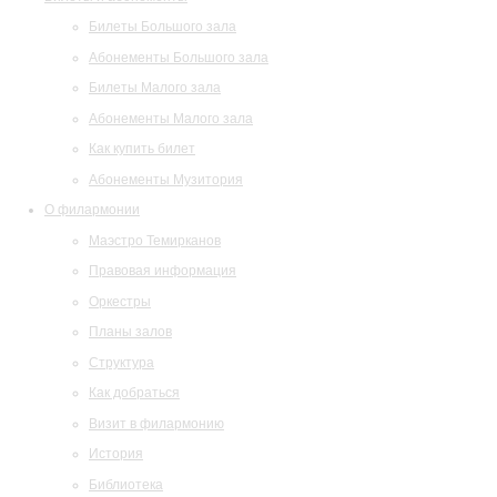
Билеты Большого зала
Абонементы Большого зала
Билеты Малого зала
Абонементы Малого зала
Как купить билет
Абонементы Музитория
О филармонии
Маэстро Темирканов
Правовая информация
Оркестры
Планы залов
Структура
Как добраться
Визит в филармонию
История
Библиотека