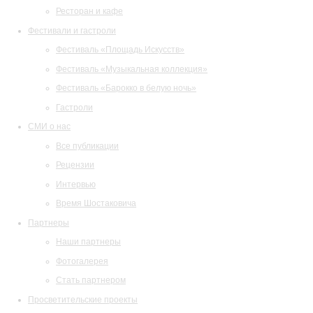
Ресторан и кафе
Фестивали и гастроли
Фестиваль «Площадь Искусств»
Фестиваль «Музыкальная коллекция»
Фестиваль «Барокко в белую ночь»
Гастроли
СМИ о нас
Все публикации
Рецензии
Интервью
Время Шостаковича
Партнеры
Наши партнеры
Фотогалерея
Стать партнером
Просветительские проекты