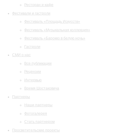
Ресторан и кафе
Фестивали и гастроли
Фестиваль «Площадь Искусств»
Фестиваль «Музыкальная коллекция»
Фестиваль «Барокко в белую ночь»
Гастроли
СМИ о нас
Все публикации
Рецензии
Интервью
Время Шостаковича
Партнеры
Наши партнеры
Фотогалерея
Стать партнером
Просветительские проекты