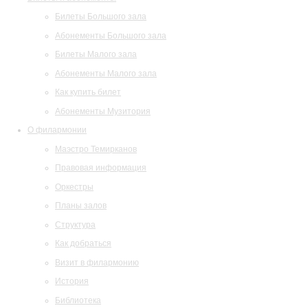
Билеты Большого зала
Абонементы Большого зала
Билеты Малого зала
Абонементы Малого зала
Как купить билет
Абонементы Музитория
О филармонии
Маэстро Темирканов
Правовая информация
Оркестры
Планы залов
Структура
Как добраться
Визит в филармонию
История
Библиотека