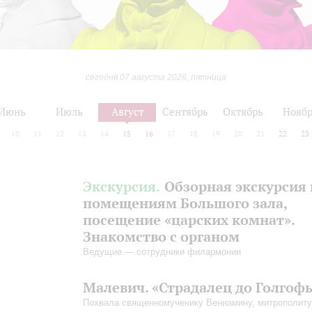
сегодня 07 августа 2026, пятница
Июнь
Июль
Август
Сентябрь
Октябрь
Нояб
10
11
12
13
14
15
16
17
18
19
20
21
22
23
Экскурсия.
Обзорная экскурсия 
помещениям Большого зала,
посещение «царских комнат».
Знакомство с органом
Ведущие — сотрудники филармонии
Малевич. «Страдалец до Голгоф
Похвала священномученику Вениамину, митрополиту