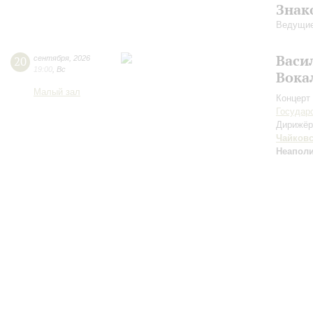
Знак
Ведущие
Васи
20
сентября
,
2026
19:00
,
Вс
Вока
Малый зал
Концерт 
Государ
Дирижёр
Чайков
Неаполи