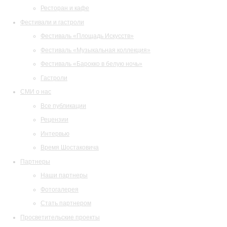
Ресторан и кафе
Фестивали и гастроли
Фестиваль «Площадь Искусств»
Фестиваль «Музыкальная коллекция»
Фестиваль «Барокко в белую ночь»
Гастроли
СМИ о нас
Все публикации
Рецензии
Интервью
Время Шостаковича
Партнеры
Наши партнеры
Фотогалерея
Стать партнером
Просветительские проекты