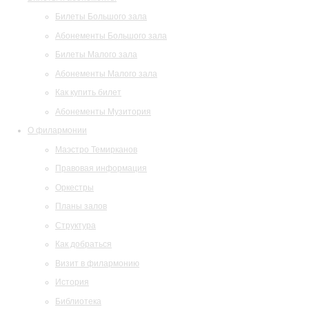
Билеты Большого зала
Абонементы Большого зала
Билеты Малого зала
Абонементы Малого зала
Как купить билет
Абонементы Музитория
О филармонии
Маэстро Темирканов
Правовая информация
Оркестры
Планы залов
Структура
Как добраться
Визит в филармонию
История
Библиотека