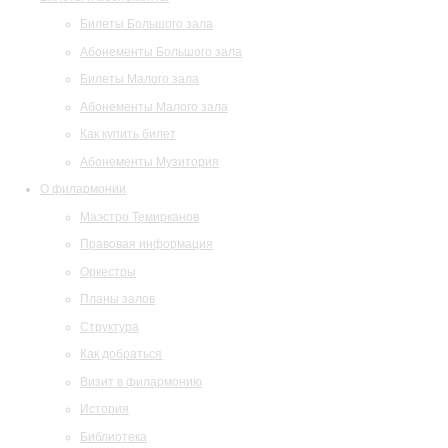
Билеты Большого зала
Абонементы Большого зала
Билеты Малого зала
Абонементы Малого зала
Как купить билет
Абонементы Музитория
О филармонии
Маэстро Темирканов
Правовая информация
Оркестры
Планы залов
Структура
Как добраться
Визит в филармонию
История
Библиотека