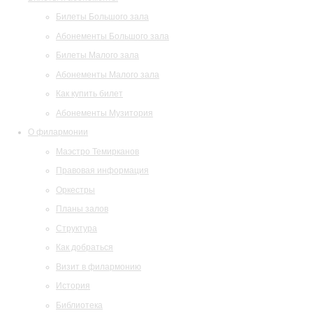
Билеты Большого зала
Абонементы Большого зала
Билеты Малого зала
Абонементы Малого зала
Как купить билет
Абонементы Музитория
О филармонии
Маэстро Темирканов
Правовая информация
Оркестры
Планы залов
Структура
Как добраться
Визит в филармонию
История
Библиотека