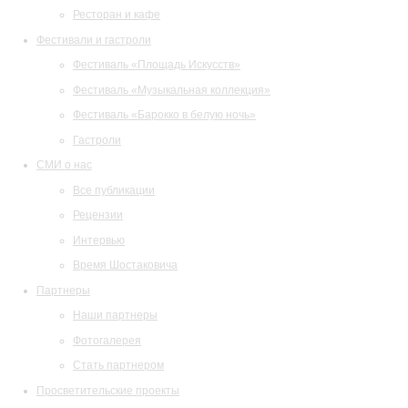
Ресторан и кафе
Фестивали и гастроли
Фестиваль «Площадь Искусств»
Фестиваль «Музыкальная коллекция»
Фестиваль «Барокко в белую ночь»
Гастроли
СМИ о нас
Все публикации
Рецензии
Интервью
Время Шостаковича
Партнеры
Наши партнеры
Фотогалерея
Стать партнером
Просветительские проекты