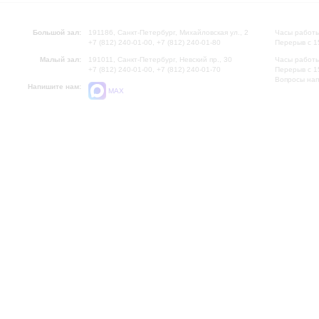
Большой зал:
191186, Санкт-Петербург, Михайловская ул., 2
Часы работы
+7 (812) 240-01-00, +7 (812) 240-01-80
Перерыв с 1
Малый зал:
191011, Санкт-Петербург, Невский пр., 30
Часы работы
+7 (812) 240-01-00, +7 (812) 240-01-70
Перерыв с 1
Вопросы на
Напишите нам:
MAX