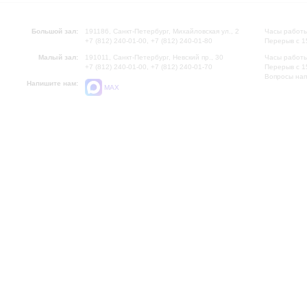
Большой зал:
191186, Санкт-Петербург, Михайловская ул., 2
Часы работы
+7 (812) 240-01-00, +7 (812) 240-01-80
Перерыв с 1
Малый зал:
191011, Санкт-Петербург, Невский пр., 30
Часы работы
+7 (812) 240-01-00, +7 (812) 240-01-70
Перерыв с 1
Вопросы на
Напишите нам:
MAX