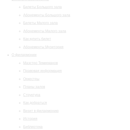
Билеты Большого зала
Абонементы Большого зала
Билеты Малого зала
Абонементы Малого зала
Как купить билет
Абонементы Музитория
О филармонии
Маэстро Темирканов
Правовая информация
Оркестры
Планы залов
Структура
Как добраться
Визит в филармонию
История
Библиотека