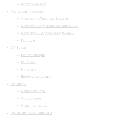
Ресторан и кафе
Фестивали и гастроли
Фестиваль «Площадь Искусств»
Фестиваль «Музыкальная коллекция»
Фестиваль «Барокко в белую ночь»
Гастроли
СМИ о нас
Все публикации
Рецензии
Интервью
Время Шостаковича
Партнеры
Наши партнеры
Фотогалерея
Стать партнером
Просветительские проекты