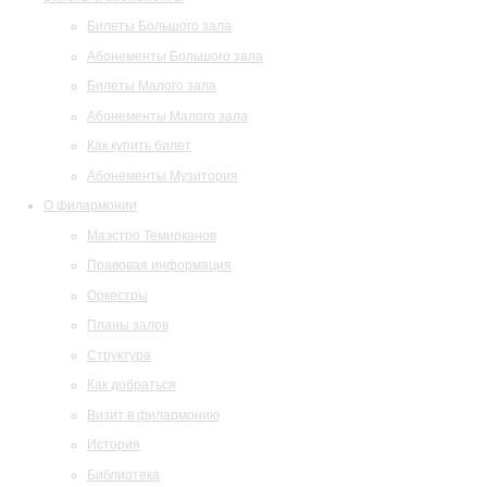
Билеты Большого зала
Абонементы Большого зала
Билеты Малого зала
Абонементы Малого зала
Как купить билет
Абонементы Музитория
О филармонии
Маэстро Темирканов
Правовая информация
Оркестры
Планы залов
Структура
Как добраться
Визит в филармонию
История
Библиотека