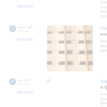
Заня
Малый зал
музы
Музы
Екат
Ле
28
апреля
,
2027
18:00
,
Ср
вл
Музиторий
Лекц
Фил
Над
За
15
мая
,
2027
11:00
,
Сб
и 
Малый зал
Заня
музы
Музы