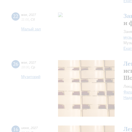
Екат
За
22
мая
,
2027
11:00
,
Сб
и 
Малый зал
Заня
музы
Музы
Екат
Ле
26
мая
,
2027
18:00
,
Ср
ис
Шо
Музиторий
Лекц
Фил
Над
Ле
16
июня
,
2027