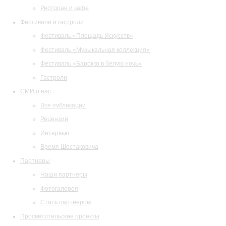
Ресторан и кафе
Фестивали и гастроли
Фестиваль «Площадь Искусств»
Фестиваль «Музыкальная коллекция»
Фестиваль «Барокко в белую ночь»
Гастроли
СМИ о нас
Все публикации
Рецензии
Интервью
Время Шостаковича
Партнеры
Наши партнеры
Фотогалерея
Стать партнером
Просветительские проекты