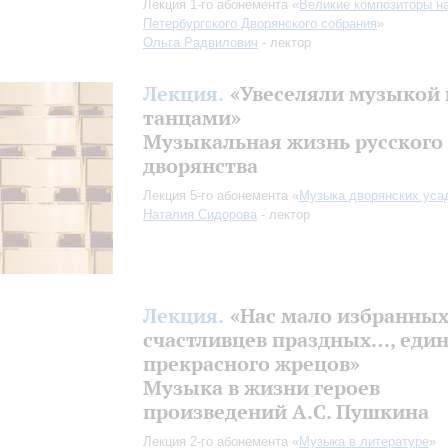
Лекция 1-го абонемента «
Великие композиторы н
Петербургского Дворянского собрания
»
Ольга Радвилович
- лектор
Лекция.
«Увеселяли музыкой 
танцами»
Музыкальная жизнь русского
дворянства
Лекция 5-го абонемента «
Музыка дворянских уса
Наталия Сидорова
- лектор
Лекция.
«Нас мало избранных
счастливцев праздных…, еди
прекрасного жрецов»
Музыка в жизни героев
произведений А.С. Пушкина
Лекция 2-го абонемента «
Музыка в литературе
»