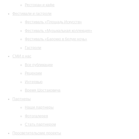
Ресторан и кафе
Фестивали и гастроли
Фестиваль «Площадь Искусств»
Фестиваль «Музыкальная коллекция»
Фестиваль «Барокко в белую ночь»
Гастроли
СМИ о нас
Все публикации
Рецензии
Интервью
Время Шостаковича
Партнеры
Наши партнеры
Фотогалерея
Стать партнером
Просветительские проекты