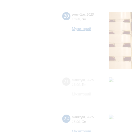
20
октября
,
2025
18:00
,
Пн
Музиторий
21
октября
,
2025
18:00
,
Вт
Музиторий
22
октября
,
2025
18:00
,
Ср
Музиторий