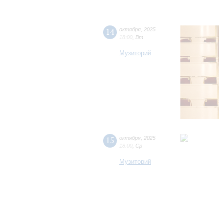
14
октября
,
2025
18:00
,
Вт
Музиторий
15
октября
,
2025
18:00
,
Ср
Музиторий