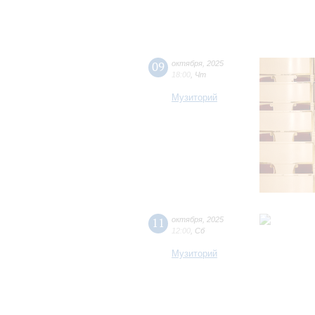
09
октября
,
2025
18:00
,
Чт
Музиторий
11
октября
,
2025
12:00
,
Сб
Музиторий