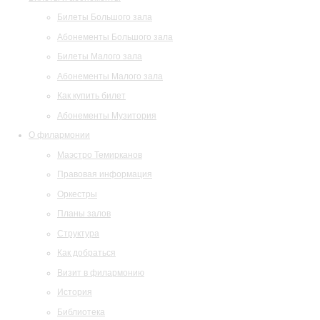
Билеты Большого зала
Абонементы Большого зала
Билеты Малого зала
Абонементы Малого зала
Как купить билет
Абонементы Музитория
О филармонии
Маэстро Темирканов
Правовая информация
Оркестры
Планы залов
Структура
Как добраться
Визит в филармонию
История
Библиотека