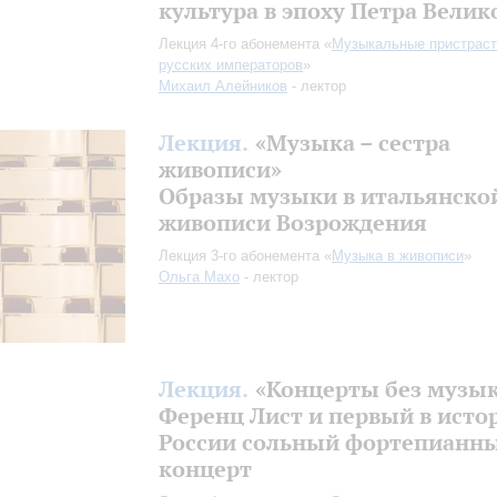
культура в эпоху Петра Велик
Лекция 4-го абонемента «
Музыкальные пристраст
русских императоров
»
Михаил Алейников
- лектор
Лекция.
«Музыка – сестра
живописи»
Образы музыки в итальянско
живописи Возрождения
Лекция 3-го абонемента «
Музыка в живописи
»
Ольга Махо
- лектор
Лекция.
«Концерты без музы
Ференц Лист и первый в исто
России сольный фортепианн
концерт