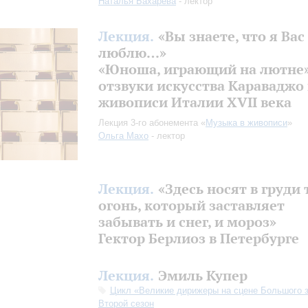
Наталья Бахарева
- лектор
Лекция.
«Вы знаете, что я Вас
люблю…»
«Юноша, играющий на лютне»
отзвуки искусства Караваджо 
живописи Италии XVII века
Лекция 3-го абонемента «
Музыка в живописи
»
Ольга Махо
- лектор
Лекция.
«Здесь носят в груди
огонь, который заставляет
забывать и снег, и мороз»
Гектор Берлиоз в Петербурге
Лекция.
Эмиль Купер
Цикл «Великие дирижеры на сцене Большого з
Второй сезон