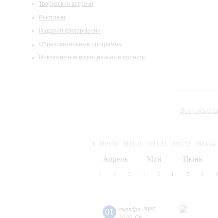
Творческие встречи
Выставки
Издания филармонии
Образовательные программы
Инклюзивные и специальные проекты
Все событи
2019/20
2020/21
2021/22
2022/23
2023/24
2024/25
2025/26
2026/27
Апрель
Май
Июнь
1
2
3
4
5
6
7
8
01
октября
,
2025
18:00
,
Ср