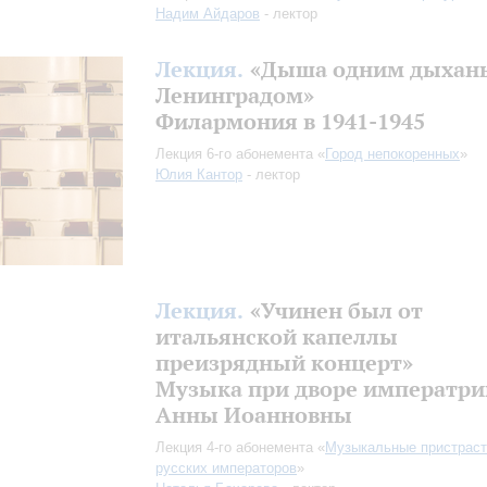
Надим Айдаров
- лектор
Лекция.
«Дыша одним дыхань
Ленинградом»
Филармония в 1941-1945
Лекция 6-го абонемента «
Город непокоренных
»
Юлия Кантор
- лектор
Лекция.
«Учинен был от
итальянской капеллы
преизрядный концерт»
Музыка при дворе императр
Анны Иоанновны
Лекция 4-го абонемента «
Музыкальные пристраст
русских императоров
»