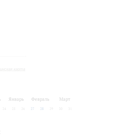
инская карта
ь
Январь
Февраль
Март
24
25
26
27
28
29
30
31
я