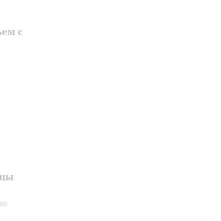
ем с
ицы
ия