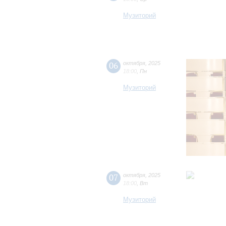
Музиторий
06
октября
,
2025
18:00
,
Пн
Музиторий
07
октября
,
2025
18:00
,
Вт
Музиторий