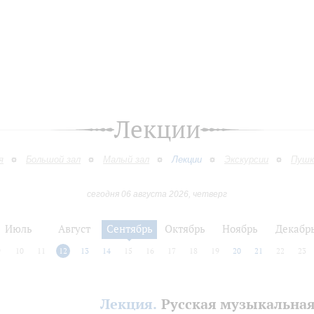
Лекции
я
Большой зал
Малый зал
Лекции
Экскурсии
Пушк
сегодня 06 августа 2026, четверг
Июль
Август
Сентябрь
Октябрь
Ноябрь
Декабр
9
10
11
12
13
14
15
16
17
18
19
20
21
22
23
Лекция.
Русская музыкальна