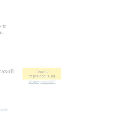
 и
в
 такой
Лекция
перенесена на
16 февраля 2026
ала».