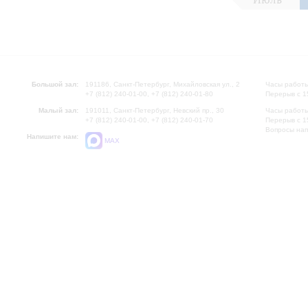
Большой зал:
191186, Санкт-Петербург, Михайловская ул., 2
Часы работы
+7 (812) 240-01-00, +7 (812) 240-01-80
Перерыв с 1
Малый зал:
191011, Санкт-Петербург, Невский пр., 30
Часы работы
+7 (812) 240-01-00, +7 (812) 240-01-70
Перерыв с 1
Вопросы на
Напишите нам:
MAX