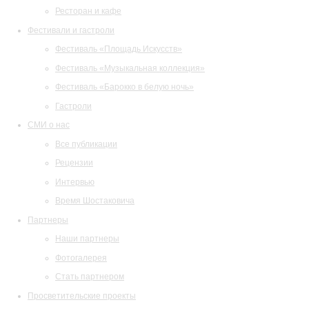
Ресторан и кафе
Фестивали и гастроли
Фестиваль «Площадь Искусств»
Фестиваль «Музыкальная коллекция»
Фестиваль «Барокко в белую ночь»
Гастроли
СМИ о нас
Все публикации
Рецензии
Интервью
Время Шостаковича
Партнеры
Наши партнеры
Фотогалерея
Стать партнером
Просветительские проекты