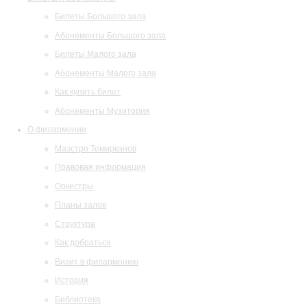
Билеты Большого зала
Абонементы Большого зала
Билеты Малого зала
Абонементы Малого зала
Как купить билет
Абонементы Музитория
О филармонии
Маэстро Темирканов
Правовая информация
Оркестры
Планы залов
Структура
Как добраться
Визит в филармонию
История
Библиотека