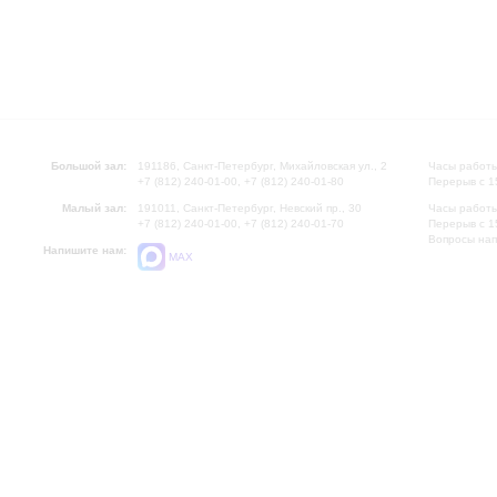
Большой зал:
191186, Санкт-Петербург, Михайловская ул., 2
Часы работы
+7 (812) 240-01-00, +7 (812) 240-01-80
Перерыв с 1
Малый зал:
191011, Санкт-Петербург, Невский пр., 30
Часы работы
+7 (812) 240-01-00, +7 (812) 240-01-70
Перерыв с 1
Вопросы на
Напишите нам:
MAX