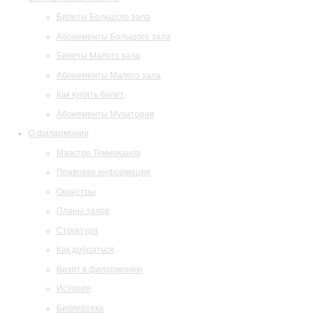
Билеты Большого зала
Абонементы Большого зала
Билеты Малого зала
Абонементы Малого зала
Как купить билет
Абонементы Музитория
О филармонии
Маэстро Темирканов
Правовая информация
Оркестры
Планы залов
Структура
Как добраться
Визит в филармонию
История
Библиотека