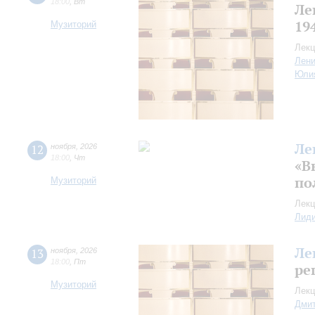
18:00
,
Вт
Ле
19
Музиторий
Лекц
Лен
Юли
Ле
12
ноября
,
2026
18:00
,
Чт
«В
по
Музиторий
Лекц
Лид
Ле
13
ноября
,
2026
18:00
,
Пт
ре
Музиторий
Лекц
Дмит