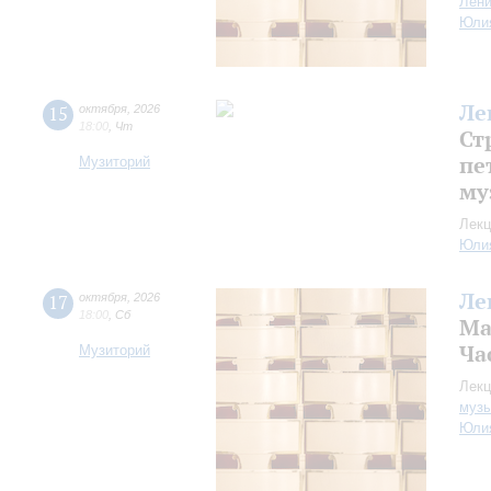
Лен
Юли
Ле
15
октября
,
2026
18:00
,
Чт
Ст
пе
Музиторий
му
Лекц
Юли
Ле
17
октября
,
2026
18:00
,
Сб
Ма
Ча
Музиторий
Лекц
музы
Юли