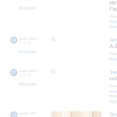
му
Ск
Музиторий
Лекц
Зала
Лид
Ле
04
ноября
,
2026
18:00
,
Ср
А.
Музиторий
Лекц
Миха
За
07
ноября
,
2026
11:00
,
Сб
го
Малый зал
Заня
музы
Музы
Екат
Ле
10
ноября
,
2026