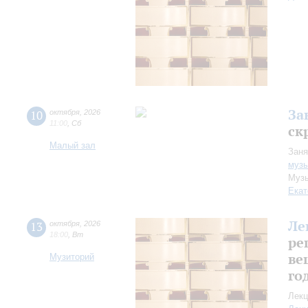
За
10
октября
,
2026
11:00
,
Сб
ск
Малый зал
Заня
музы
Музы
Екат
Ле
13
октября
,
2026
18:00
,
Вт
ре
ве
Музиторий
го
Лекц