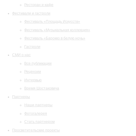
Ресторан и кафе
Фестивали и гастроли
Фестиваль «Площадь Искусств»
Фестиваль «Музыкальная коллекция»
Фестиваль «Барокко в белую ночь»
Гастроли
СМИ о нас
Все публикации
Рецензии
Интервью
Время Шостаковича
Партнеры
Наши партнеры
Фотогалерея
Стать партнером
Просветительские проекты