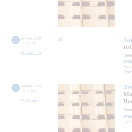
За
21
ноября
,
2026
11:00
,
Сб
го
Малый зал
Заня
музы
Музы
Екат
Ле
21
ноября
,
2026
18:00
,
Сб
Ма
Час
Музиторий
Лекц
музы
Юли