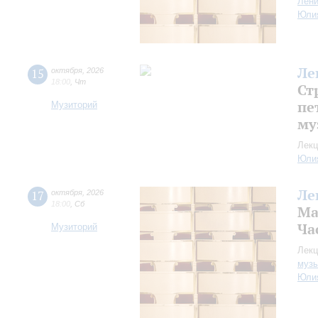
Лен
Юли
Ле
15
октября
,
2026
18:00
,
Чт
Ст
пе
Музиторий
му
Лекц
Юли
Ле
17
октября
,
2026
18:00
,
Сб
Ма
Ча
Музиторий
Лекц
музы
Юли