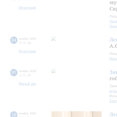
му
Ск
Музиторий
Лекц
Зала
Лид
Ле
04
ноября
,
2026
18:00
,
Ср
А.
Музиторий
Лекц
Миха
За
07
ноября
,
2026
11:00
,
Сб
го
Малый зал
Заня
музы
Музы
Екат
Ле
10
ноября
,
2026