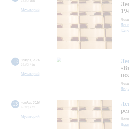
18:00
,
Вт
Ле
19
Музиторий
Лекц
Лен
Юли
Ле
12
ноября
,
2026
18:00
,
Чт
«В
по
Музиторий
Лекц
Лид
Ле
13
ноября
,
2026
18:00
,
Пт
ре
Музиторий
Лекц
Дмит