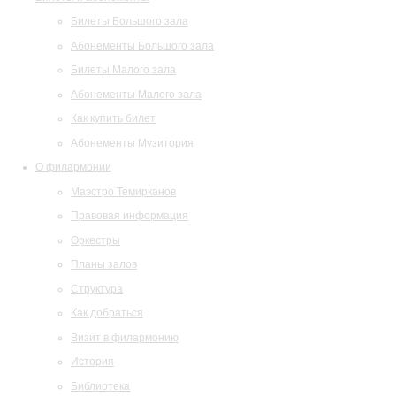
Билеты Большого зала
Абонементы Большого зала
Билеты Малого зала
Абонементы Малого зала
Как купить билет
Абонементы Музитория
О филармонии
Маэстро Темирканов
Правовая информация
Оркестры
Планы залов
Структура
Как добраться
Визит в филармонию
История
Библиотека