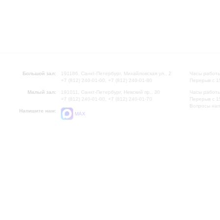
Большой зал:
191186, Санкт-Петербург, Михайловская ул., 2
Часы работы
+7 (812) 240-01-00, +7 (812) 240-01-80
Перерыв с 1
Малый зал:
191011, Санкт-Петербург, Невский пр., 30
Часы работы
+7 (812) 240-01-00, +7 (812) 240-01-70
Перерыв с 1
Вопросы на
Напишите нам:
MAX