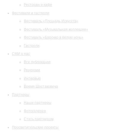
Ресторан и кафе
Фестивали и гастроли
Фестиваль «Площадь Искусств»
Фестиваль «Музыкальная коллекция»
Фестиваль «Барокко в белую ночь»
Гастроли
СМИ о нас
Все публикации
Рецензии
Интервью
Время Шостаковича
Партнеры
Наши партнеры
Фотогалерея
Стать партнером
Просветительские проекты