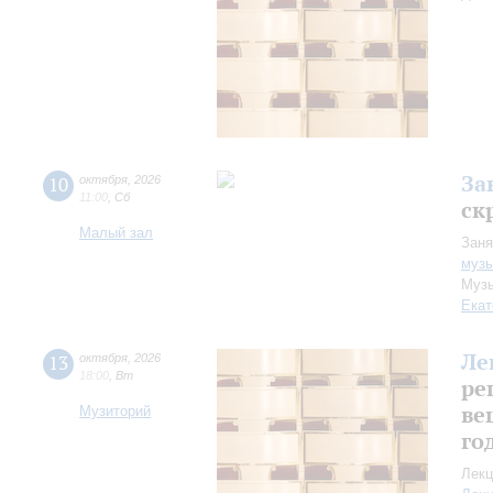
За
10
октября
,
2026
11:00
,
Сб
ск
Малый зал
Заня
музы
Музы
Екат
Ле
13
октября
,
2026
18:00
,
Вт
ре
ве
Музиторий
го
Лекц