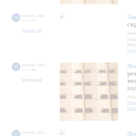
За
10
октября
,
2026
11:00
,
Сб
ск
Малый зал
Заня
музы
Музы
Екат
Ле
13
октября
,
2026
18:00
,
Вт
ре
ве
Музиторий
го
Лекц
Лен
Юли
Ле
15
октября
,
2026