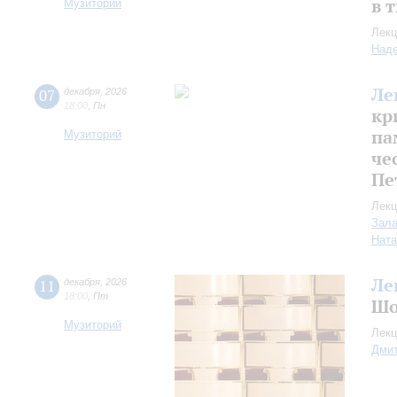
в 
Музиторий
Лекц
Над
Ле
07
декабря
,
2026
18:00
,
Пн
кр
па
Музиторий
че
Пе
Лекц
Зала
Ната
Ле
11
декабря
,
2026
18:00
,
Пт
Шо
Музиторий
Лекц
Дмит