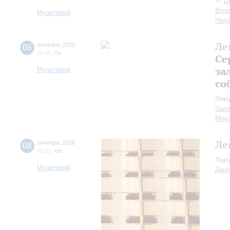
Ц
Втор
Музиторий
Над
Ле
05
октября
,
2026
18:00
,
Пн
Се
за
Музиторий
со
Лекц
Зала
Миха
Ле
08
октября
,
2026
18:00
,
Чт
Лекц
Музиторий
Дмит