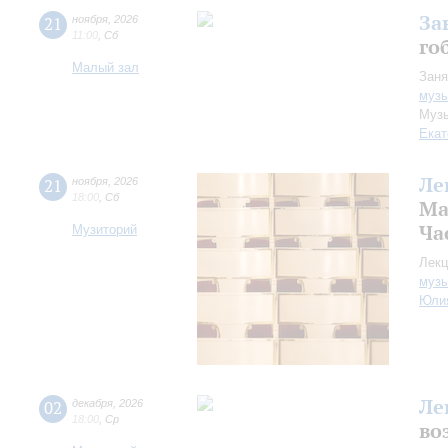
За
21
ноября
,
2026
11:00
,
Сб
го
Малый зал
Заня
музы
Музы
Екат
Ле
21
ноября
,
2026
18:00
,
Сб
Ма
Час
Музиторий
Лекц
музы
Юли
Ле
02
декабря
,
2026
18:00
,
Ср
во