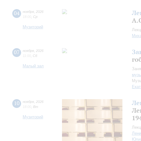
Ле
04
ноября
,
2026
18:00
,
Ср
А.
Музиторий
Лекц
Миха
За
07
ноября
,
2026
11:00
,
Сб
го
Малый зал
Заня
музы
Музы
Екат
Ле
10
ноября
,
2026
18:00
,
Вт
Ле
19
Музиторий
Лекц
Лен
Юли