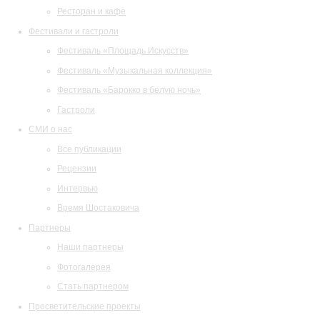
Ресторан и кафе
Фестивали и гастроли
Фестиваль «Площадь Искусств»
Фестиваль «Музыкальная коллекция»
Фестиваль «Барокко в белую ночь»
Гастроли
СМИ о нас
Все публикации
Рецензии
Интервью
Время Шостаковича
Партнеры
Наши партнеры
Фотогалерея
Стать партнером
Просветительские проекты