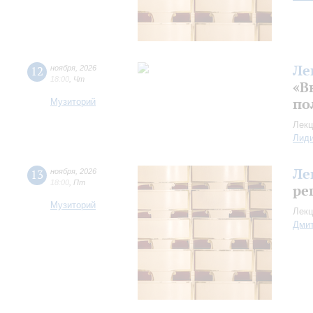
Ле
12
ноября
,
2026
18:00
,
Чт
«В
по
Музиторий
Лекц
Лид
Ле
13
ноября
,
2026
18:00
,
Пт
ре
Музиторий
Лекц
Дмит