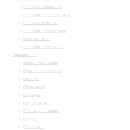
Билеты Большого зала
Абонементы Большого зала
Билеты Малого зала
Абонементы Малого зала
Как купить билет
Абонементы Музитория
О филармонии
Маэстро Темирканов
Правовая информация
Оркестры
Планы залов
Структура
Как добраться
Визит в филармонию
История
Библиотека