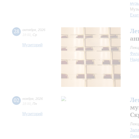
музы
Музы
Екат
Ле
28
октября
,
2026
18:00
,
Ср
ан
Музиторий
Лекц
Фил
Над
Ле
02
ноября
,
2026
18:00
,
Пн
му
Ск
Музиторий
Лекц
Зала
Лид