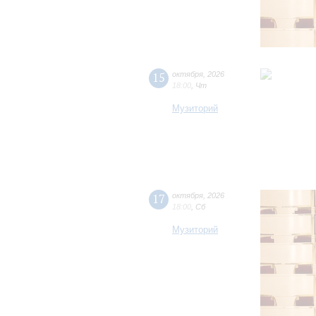
15
октября
,
2026
18:00
,
Чт
Музиторий
17
октября
,
2026
18:00
,
Сб
Музиторий