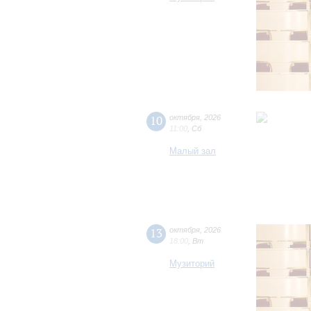
10
октября
,
2026
11:00
,
Сб
Малый зал
13
октября
,
2026
18:00
,
Вт
Музиторий