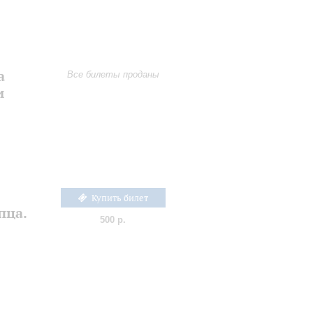
а
Все билеты проданы
и
Купить билет
пца.
500 р.