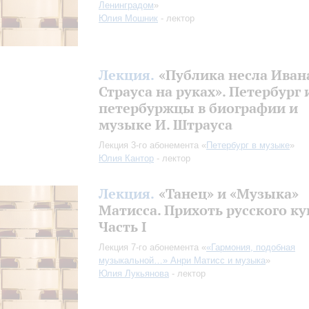
Ленинградом
»
Юлия Мошник
- лектор
Лекция.
«Публика несла Иван
Страуса на руках». Петербург 
петербуржцы в биографии и
музыке И. Штрауса
Лекция 3-го абонемента «
Петербург в музыке
»
Юлия Кантор
- лектор
Лекция.
«Танец» и «Музыка»
Матисса. Прихоть русского ку
Часть I
Лекция 7-го абонемента «
«Гармония, подобная
музыкальной…» Анри Матисс и музыка
»
Юлия Лукьянова
- лектор