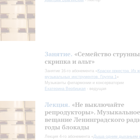
Занятие.
«Семейство струнны
скрипка и альт»
Занятие 16-го абонемента «
Краски оркестра. Из 
музыкальных инструментов. Группа 1
»
Музыканты филармонии и консерватории
Екатерина Вербицкая
- ведущая
Лекция.
«Не выключайте
репродукторы». Музыкально
вещание Ленинградского ради
годы блокады
Лекция 4-го абонемента «
Дыша одним дыханьем 