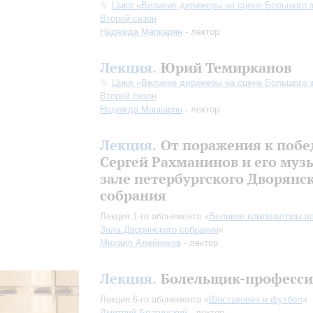
Цикл «Великие дирижеры на сцене Большого з
Второй сезон
Надежда Маркарян
- лектор
Лекция.
Юрий Темирканов
Цикл «Великие дирижеры на сцене Большого з
Второй сезон
Надежда Маркарян
- лектор
Лекция.
От поражения к побе
Сергей Рахманинов и его муз
зале петербургского Дворянс
собрания
Лекция 1-го абонемента «
Великие композиторы н
Зала Дворянского собрания
»
Михаил Алейников
- лектор
Лекция.
Болельщик-професси
Лекция 6-го абонемента «
Шостакович и футбол
»
Дмитрий Брагинский
- лектор