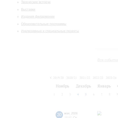
Творческие встречи
Выставки
Издания филармонии
Образовательные программы
Инклюзивные и специальные проекты
Все событи
2019/20
2020/21
2021/22
2022/23
2023/24
2024/25
2025/26
2026/27
Ноябрь
Декабрь
Январь
1
2
3
4
5
6
7
8
20
мая
,
2026
18:00
,
Ср