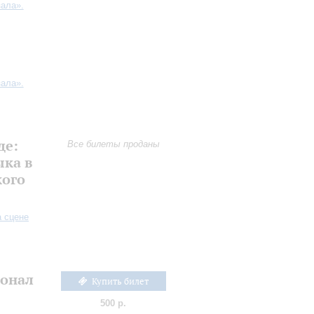
ала».
ала».
де:
Все билеты проданы
ыка в
кого
а сцене
онал
Купить билет
500 р.