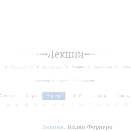
Лекции
я
Большой зал
Малый зал
Лекции
Экскурсии
Пушк
сегодня 06 августа 2026, четверг
Февраль
Март
Апрель
Май
Июнь
Июль
9
10
11
12
13
14
15
16
17
18
19
20
21
22
23
Лекция.
Вилли Ферреро