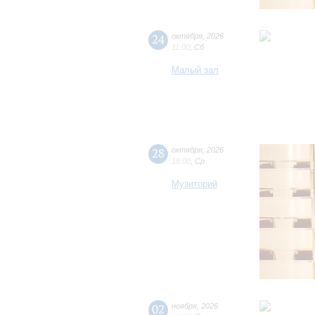
24
октября
,
2026
11:00
,
Сб
Малый зал
28
октября
,
2026
18:00
,
Ср
Музиторий
02
ноября
,
2026