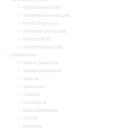
Билеты Большого зала
Абонементы Большого зала
Билеты Малого зала
Абонементы Малого зала
Как купить билет
Абонементы Музитория
О филармонии
Маэстро Темирканов
Правовая информация
Оркестры
Планы залов
Структура
Как добраться
Визит в филармонию
История
Библиотека