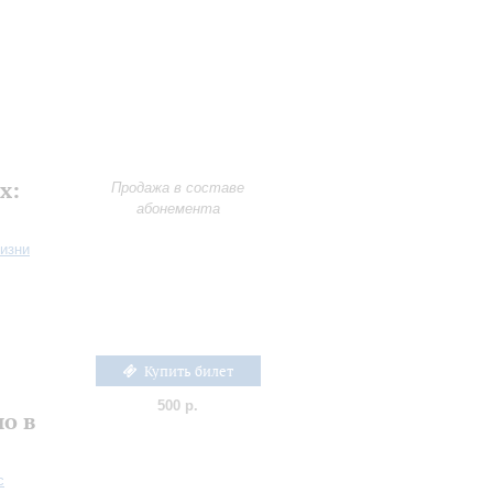
х:
Продажа в составе
абонемента
жизни
Купить билет
е
500 р.
о в
с