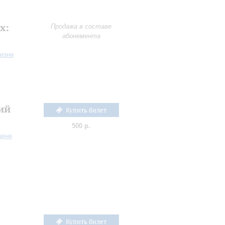
х:
Продажа в составе
абонемента
жизни
ий
Купить билет
500 р.
цене
Купить билет