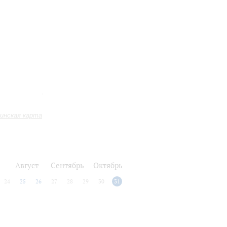
инская карта
Август
Сентябрь
Октябрь
24
25
26
27
28
29
30
31