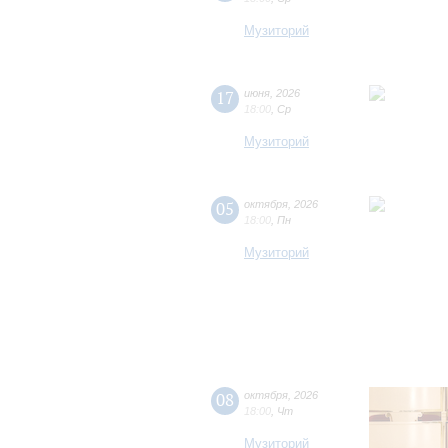
Музиторий
17
июня
,
2026
18:00
,
Ср
Музиторий
05
октября
,
2026
18:00
,
Пн
Музиторий
08
октября
,
2026
18:00
,
Чт
Музиторий