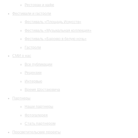
Ресторан и кафе
Фестивали и гастроли
Фестиваль «Площадь Искусств»
Фестиваль «Музыкальная коллекция»
Фестиваль «Барокко в белую ночь»
Гастроли
СМИ о нас
Все публикации
Рецензии
Интервью
Время Шостаковича
Партнеры
Наши партнеры
Фотогалерея
Стать партнером
Просветительские проекты