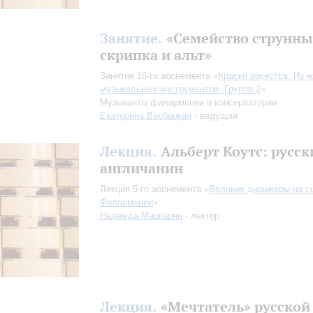
Занятие.
«Семейство струнны
скрипка и альт»
Занятие 16-го абонемента «
Краски оркестра. Из 
музыкальных инструментов. Группа 2
»
Музыканты филармонии и консерватории
Екатерина Вербицкая
- ведущая
Лекция.
Альберт Коутс: русск
англичанин
Лекция 5-го абонемента «
Великие дирижеры на с
Филармонии
»
Надежда Маркарян
- лектор
Лекция.
«Мечтатель» русской