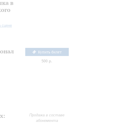
ыка в
кого
а сцене
онал
Купить билет
500 р.
х:
Продажа в составе
абонемента