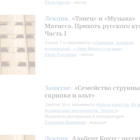
Юлия Кантор
- лектор
Лекция.
«Танец» и «Музыка»
Матисса. Прихоть русского ку
Часть I
Лекция 7-го абонемента «
«Гармония, подобная
музыкальной…» Анри Матисс и музыка
»
Юлия Лукьянова
- лектор
Занятие.
«Семейство струнны
скрипка и альт»
Занятие 16-го абонемента «
Краски оркестра. Из 
музыкальных инструментов. Группа 2
»
Музыканты филармонии и консерватории
Екатерина Вербицкая
- ведущая
Лекция.
Альберт Коутс: русск