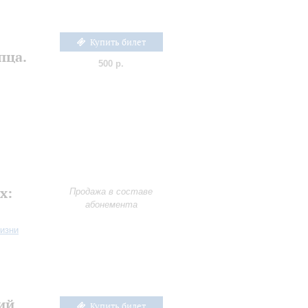
Купить билет
пца.
500 р.
х:
Продажа в составе
абонемента
жизни
ий
Купить билет