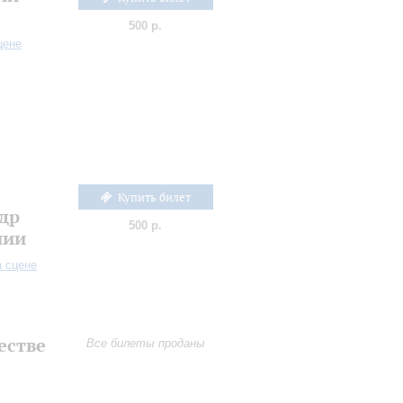
500 р.
цене
Купить билет
др
500 р.
нии
а сцене
естве
Все билеты проданы