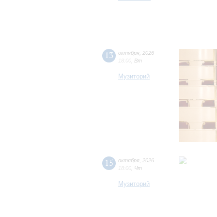
13
октября
,
2026
18:00
,
Вт
Музиторий
15
октября
,
2026
18:00
,
Чт
Музиторий