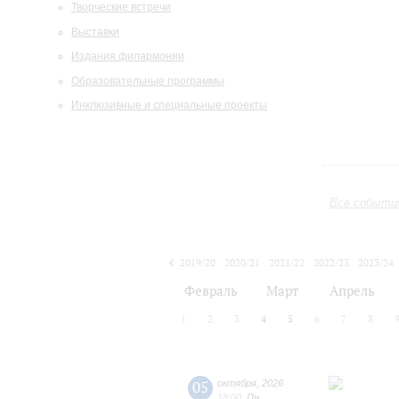
Творческие встречи
Выставки
Издания филармонии
Образовательные программы
Инклюзивные и специальные проекты
Все событи
2019/20
2020/21
2021/22
2022/23
2023/24
2024/25
2025/26
2026/27
Февраль
Март
Апрель
1
2
3
4
5
6
7
8
05
октября
,
2026
18:00
,
Пн