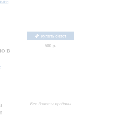
жизни
Купить билет
е
500 р.
о в
с
а
Все билеты проданы
и