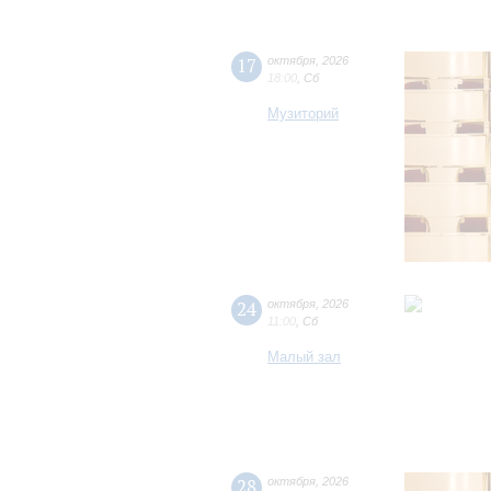
17
октября
,
2026
18:00
,
Сб
Музиторий
24
октября
,
2026
11:00
,
Сб
Малый зал
28
октября
,
2026