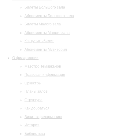
Билеты Большого зала
Абонементы Большого зала
Билеты Малого зала
Абонементы Малого зала
Как купить билет
Абонементы Музитория
О филармонии
Маэстро Темирканов
Правовая информация
Оркестры
Планы залов
Структура
Как добраться
Визит в филармонию
История
Библиотека