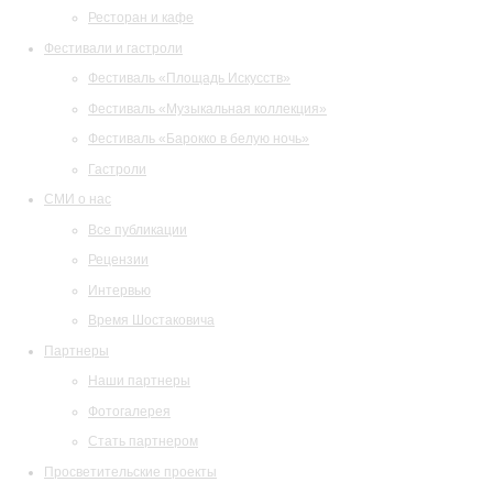
Ресторан и кафе
Фестивали и гастроли
Фестиваль «Площадь Искусств»
Фестиваль «Музыкальная коллекция»
Фестиваль «Барокко в белую ночь»
Гастроли
СМИ о нас
Все публикации
Рецензии
Интервью
Время Шостаковича
Партнеры
Наши партнеры
Фотогалерея
Стать партнером
Просветительские проекты