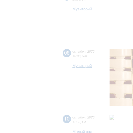
Музиторий
08
октября
,
2026
18:00
,
Чт
Музиторий
10
октября
,
2026
11:00
,
Сб
Малый зал