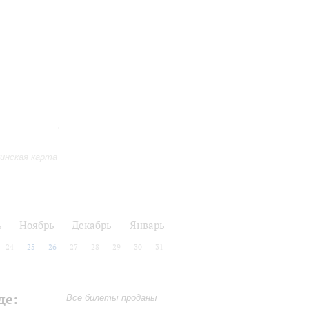
инская карта
ь
Ноябрь
Декабрь
Январь
24
25
26
27
28
29
30
31
де:
Все билеты проданы