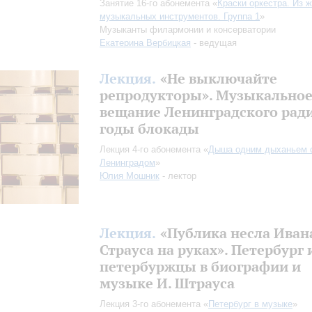
Занятие 16-го абонемента «
Краски оркестра. Из 
музыкальных инструментов. Группа 1
»
Музыканты филармонии и консерватории
Екатерина Вербицкая
- ведущая
Лекция.
«Не выключайте
репродукторы». Музыкально
вещание Ленинградского ради
годы блокады
Лекция 4-го абонемента «
Дыша одним дыханьем 
Ленинградом
»
Юлия Мошник
- лектор
Лекция.
«Публика несла Иван
Страуса на руках». Петербург 
петербуржцы в биографии и
музыке И. Штрауса
Лекция 3-го абонемента «
Петербург в музыке
»