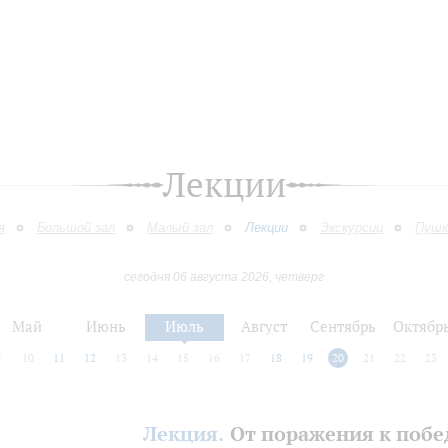
Лекции
я
Большой зал
Малый зал
Лекции
Экскурсии
Пушк
сегодня 06 августа 2026, четверг
Май
Июнь
Июль
Август
Сентябрь
Октябр
9
10
11
12
13
14
15
16
17
18
19
20
21
22
23
Лекция.
От поражения к побе