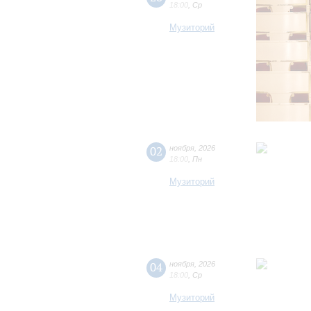
18:00
,
Ср
Музиторий
02
ноября
,
2026
18:00
,
Пн
Музиторий
04
ноября
,
2026
18:00
,
Ср
Музиторий