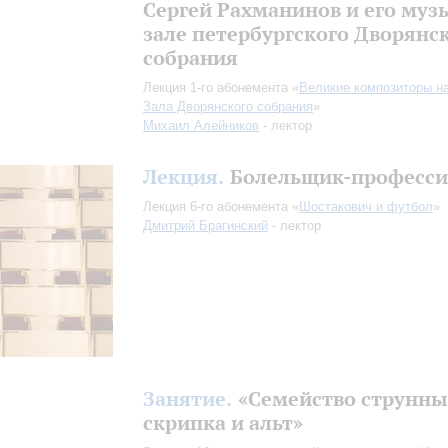
Сергей Рахманинов и его муз
зале петербургского Дворянс
собрания
Лекция 1-го абонемента «
Великие композиторы н
Зала Дворянского собрания
»
Михаил Алейников
- лектор
Лекция.
Болельщик-професси
Лекция 6-го абонемента «
Шостакович и футбол
»
Дмитрий Брагинский
- лектор
Занятие.
«Семейство струнны
скрипка и альт»