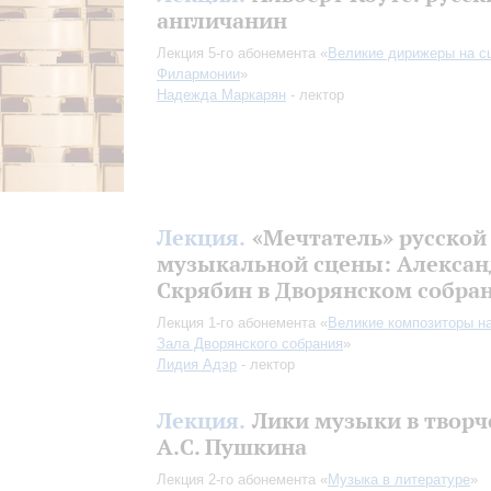
англичанин
Лекция 5-го абонемента «
Великие дирижеры на с
Филармонии
»
Надежда Маркарян
- лектор
Лекция.
«Мечтатель» русской
музыкальной сцены: Алексан
Скрябин в Дворянском собра
Лекция 1-го абонемента «
Великие композиторы н
Зала Дворянского собрания
»
Лидия Адэр
- лектор
Лекция.
Лики музыки в творч
А.С. Пушкина
Лекция 2-го абонемента «
Музыка в литературе
»