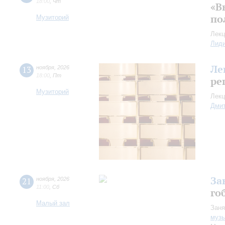
18:00
,
Чт
«В
по
Музиторий
Лекц
Лид
Ле
13
ноября
,
2026
18:00
,
Пт
ре
Музиторий
Лекц
Дмит
За
21
ноября
,
2026
11:00
,
Сб
го
Малый зал
Заня
музы