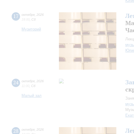
Юли
Ле
17
октября
,
2026
18:00
,
Сб
Ма
Ча
Музиторий
Лекц
музы
Юли
За
24
октября
,
2026
11:00
,
Сб
ск
Малый зал
Заня
музы
Музы
Екат
Ле
28
октября
,
2026