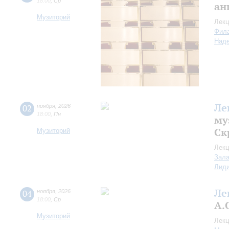
18:00
,
Ср
ан
Музиторий
Лекц
Фил
Над
Ле
02
ноября
,
2026
18:00
,
Пн
му
Ск
Музиторий
Лекц
Зала
Лид
Ле
04
ноября
,
2026
18:00
,
Ср
А.
Музиторий
Лекц