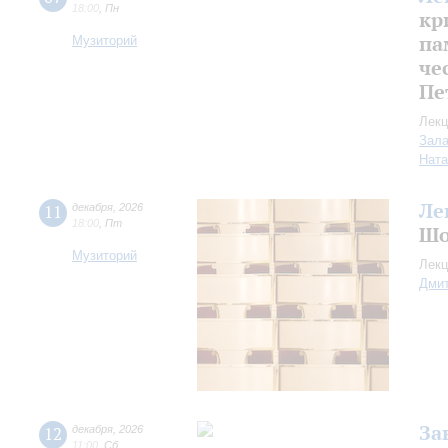
18:00
,
Пн
кр
па
Музиторий
че
Пе
Лекц
Зала
Ната
Ле
11
декабря
,
2026
18:00
,
Пт
Шо
Музиторий
Лекц
Дмит
За
12
декабря
,
2026
11:00
,
Сб