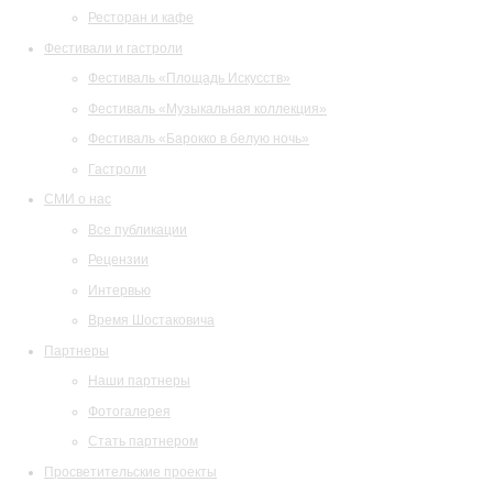
Ресторан и кафе
Фестивали и гастроли
Фестиваль «Площадь Искусств»
Фестиваль «Музыкальная коллекция»
Фестиваль «Барокко в белую ночь»
Гастроли
СМИ о нас
Все публикации
Рецензии
Интервью
Время Шостаковича
Партнеры
Наши партнеры
Фотогалерея
Стать партнером
Просветительские проекты