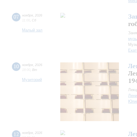
Миха
За
07
ноября
,
2026
11:00
,
Сб
го
Малый зал
Заня
музы
Музы
Екат
Ле
10
ноября
,
2026
18:00
,
Вт
Ле
19
Музиторий
Лекц
Лен
Юли
Ле
12
ноября
,
2026