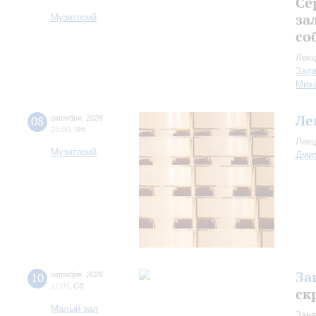
Се
за
Музиторий
со
Лекц
Зала
Миха
Ле
08
октября
,
2026
18:00
,
Чт
Лекц
Музиторий
Дмит
За
10
октября
,
2026
11:00
,
Сб
ск
Малый зал
Заня