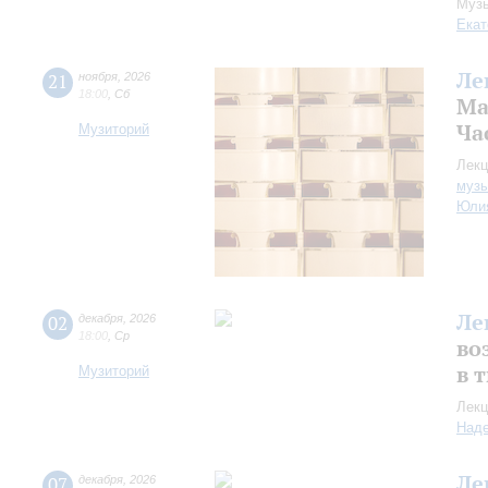
Музы
Екат
Ле
21
ноября
,
2026
18:00
,
Сб
Ма
Час
Музиторий
Лекц
музы
Юли
Ле
02
декабря
,
2026
18:00
,
Ср
во
в 
Музиторий
Лекц
Над
Ле
07
декабря
,
2026