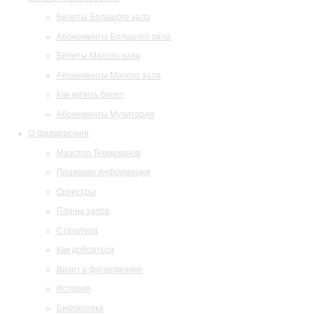
Билеты Большого зала
Абонементы Большого зала
Билеты Малого зала
Абонементы Малого зала
Как купить билет
Абонементы Музитория
О филармонии
Маэстро Темирканов
Правовая информация
Оркестры
Планы залов
Структура
Как добраться
Визит в филармонию
История
Библиотека