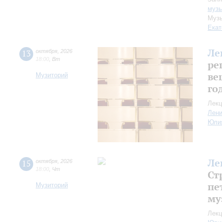
музы
Музы
Екат
Ле
13
октября
,
2026
18:00
,
Вт
ре
ве
Музиторий
го
Лекц
Лен
Юли
Ле
15
октября
,
2026
18:00
,
Чт
Ст
пе
Музиторий
му
Лекц