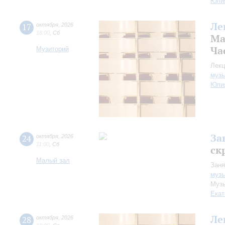
Юли
Ле
17
октября
,
2026
18:00
,
Сб
Ма
Ча
Музиторий
Лекц
музы
Юли
За
24
октября
,
2026
11:00
,
Сб
ск
Малый зал
Заня
музы
Музы
Екат
Ле
28
октября
,
2026