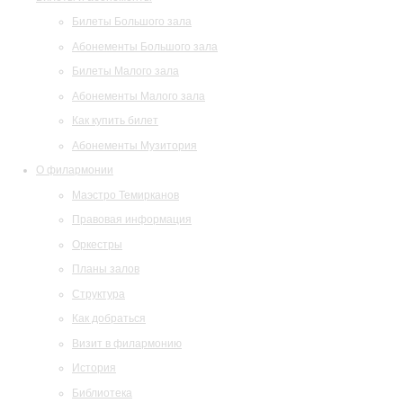
Билеты Большого зала
Абонементы Большого зала
Билеты Малого зала
Абонементы Малого зала
Как купить билет
Абонементы Музитория
О филармонии
Маэстро Темирканов
Правовая информация
Оркестры
Планы залов
Структура
Как добраться
Визит в филармонию
История
Библиотека