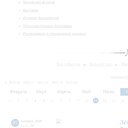
Творческие встречи
Выставки
Издания филармонии
Образовательные программы
Инклюзивные и специальные проекты
Все события
Большой зал
Мал
сегодня 1
2019/20
2020/21
2021/22
2022/23
2023/24
2024/25
2025/26
2026/27
Февраль
Март
Апрель
Май
Июнь
1
2
3
4
5
6
7
8
9
10
11
12
13
14
Ле
05
октября
,
2026
18:00
,
Пн