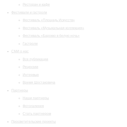
Ресторан и кафе
Фестивали и гастроли
Фестиваль «Площадь Искусств»
Фестиваль «Музыкальная коллекция»
Фестиваль «Барокко в белую ночь»
Гастроли
СМИ о нас
Все публикации
Рецензии
Интервью
Время Шостаковича
Партнеры
Наши партнеры
Фотогалерея
Стать партнером
Просветительские проекты