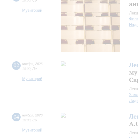
18:00
,
Ср
ан
Музиторий
Лекц
Фил
Над
Ле
02
ноября
,
2026
18:00
,
Пн
му
Ск
Музиторий
Лекц
Зала
Лид
Ле
04
ноября
,
2026
18:00
,
Ср
А.
Музиторий
Лекц