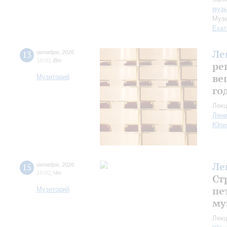
музы
Музы
Екат
Ле
13
октября
,
2026
18:00
,
Вт
ре
ве
Музиторий
го
Лекц
Лен
Юли
Ле
15
октября
,
2026
18:00
,
Чт
Ст
пе
Музиторий
му
Лекц