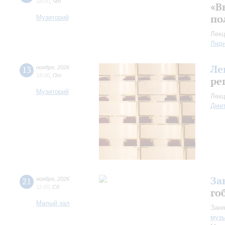
18:00
,
Чт
«В
по
Музиторий
Лекц
Лид
Ле
13
ноября
,
2026
18:00
,
Пт
ре
Музиторий
Лекц
Дмит
За
21
ноября
,
2026
11:00
,
Сб
го
Малый зал
Заня
музы