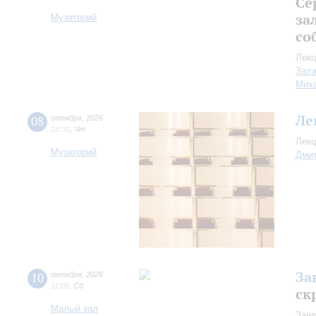
Се
за
Музиторий
со
Лекц
Зала
Миха
Ле
08
октября
,
2026
18:00
,
Чт
Лекц
Музиторий
Дмит
За
10
октября
,
2026
11:00
,
Сб
ск
Малый зал
Заня