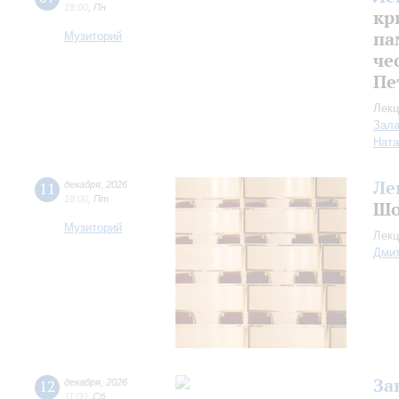
18:00
,
Пн
кр
па
Музиторий
че
Пе
Лекц
Зала
Ната
Ле
11
декабря
,
2026
18:00
,
Пт
Шо
Музиторий
Лекц
Дмит
За
12
декабря
,
2026
11:00
,
Сб