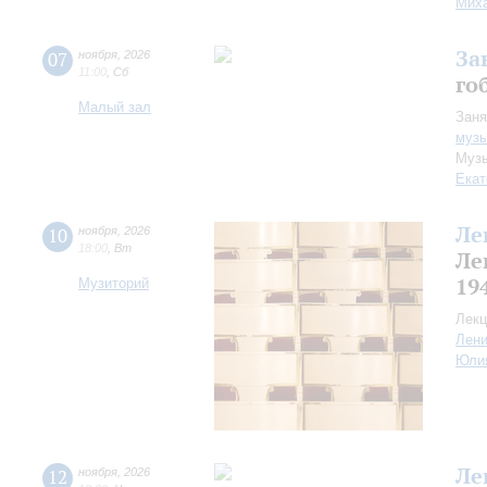
Миха
За
07
ноября
,
2026
11:00
,
Сб
го
Малый зал
Заня
музы
Музы
Екат
Ле
10
ноября
,
2026
18:00
,
Вт
Ле
19
Музиторий
Лекц
Лен
Юли
Ле
12
ноября
,
2026