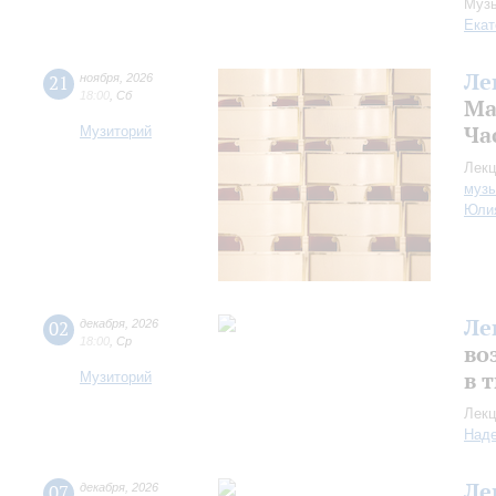
Музы
Екат
Ле
21
ноября
,
2026
18:00
,
Сб
Ма
Час
Музиторий
Лекц
музы
Юли
Ле
02
декабря
,
2026
18:00
,
Ср
во
в 
Музиторий
Лекц
Над
Ле
07
декабря
,
2026