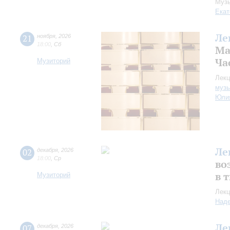
Музы
Екат
Ле
21
ноября
,
2026
18:00
,
Сб
Ма
Час
Музиторий
Лекц
музы
Юли
Ле
02
декабря
,
2026
18:00
,
Ср
во
в 
Музиторий
Лекц
Над
Ле
07
декабря
,
2026