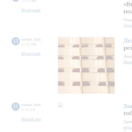
18:00
,
Чт
«В
по
Музиторий
Лекц
Лид
Ле
13
ноября
,
2026
18:00
,
Пт
ре
Музиторий
Лекц
Дмит
За
21
ноября
,
2026
11:00
,
Сб
го
Малый зал
Заня
музы