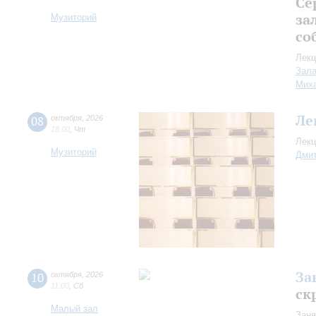
Се
за
Музиторий
со
Лекц
Зала
Миха
Ле
08
октября
,
2026
18:00
,
Чт
Лекц
Музиторий
Дмит
За
10
октября
,
2026
11:00
,
Сб
ск
Малый зал
Заня