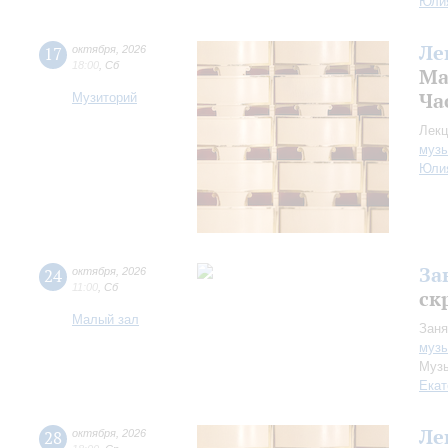
Юли
Ле
17
октября
,
2026
18:00
,
Сб
Ма
Ча
Музиторий
Лекц
музы
Юли
За
24
октября
,
2026
11:00
,
Сб
ск
Малый зал
Заня
музы
Музы
Екат
Ле
28
октября
,
2026