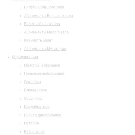
Билеты Большого зала
Абонементы Большого зала
Билеты Малого зала
Абонементы Малого зала
Как купить билет
Абонементы Музитория
О филармонии
Маэстро Темирканов
Правовая информация
Оркестры
Планы залов
Структура
Как добраться
Визит в филармонию
История
Библиотека