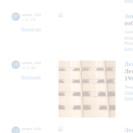
Миха
За
07
ноября
,
2026
11:00
,
Сб
го
Малый зал
Заня
музы
Музы
Екат
Ле
10
ноября
,
2026
18:00
,
Вт
Ле
19
Музиторий
Лекц
Лен
Юли
Ле
12
ноября
,
2026