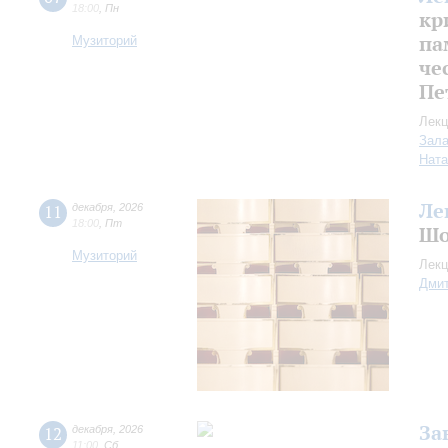
18:00
,
Пн
кр
па
Музиторий
че
Пе
Лекц
Зала
Ната
Ле
11
декабря
,
2026
18:00
,
Пт
Шо
Музиторий
Лекц
Дмит
За
12
декабря
,
2026
11:00
,
Сб