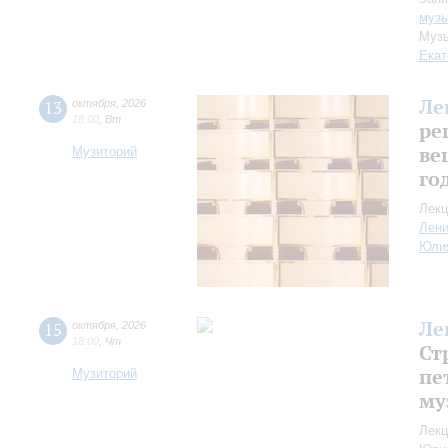
музы
Музы
Екат
Ле
13
октября
,
2026
18:00
,
Вт
ре
ве
Музиторий
го
Лекц
Лен
Юли
Ле
15
октября
,
2026
18:00
,
Чт
Ст
пе
Музиторий
му
Лекц