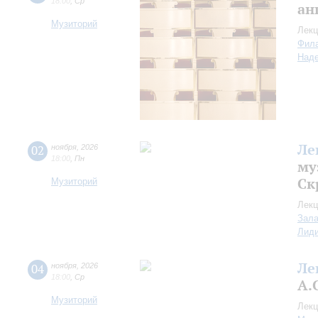
18:00
,
Ср
ан
Музиторий
Лекц
Фил
Над
Ле
02
ноября
,
2026
18:00
,
Пн
му
Ск
Музиторий
Лекц
Зала
Лид
Ле
04
ноября
,
2026
18:00
,
Ср
А.
Музиторий
Лекц