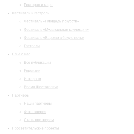
Ресторан и кафе
Фестивали и гастроли
Фестиваль «Площадь Искусств»
Фестиваль «Музыкальная коллекция»
Фестиваль «Барокко в белую ночь»
Гастроли
СМИ о нас
Все публикации
Рецензии
Интервью
Время Шостаковича
Партнеры
Наши партнеры
Фотогалерея
Стать партнером
Просветительские проекты