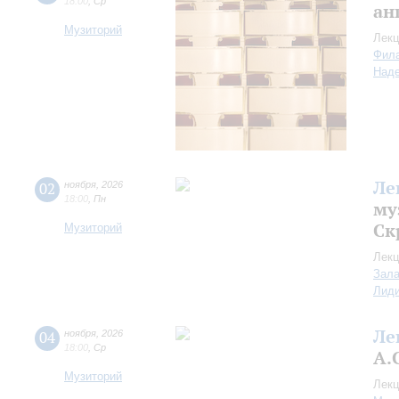
18:00
,
Ср
ан
Музиторий
Лекц
Фил
Над
Ле
02
ноября
,
2026
18:00
,
Пн
му
Ск
Музиторий
Лекц
Зала
Лид
Ле
04
ноября
,
2026
18:00
,
Ср
А.
Музиторий
Лекц