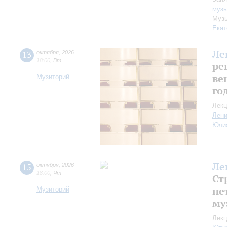
музы
Музы
Екат
Ле
13
октября
,
2026
18:00
,
Вт
ре
ве
Музиторий
го
Лекц
Лен
Юли
Ле
15
октября
,
2026
18:00
,
Чт
Ст
пе
Музиторий
му
Лекц