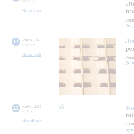
18:00
,
Чт
«В
по
Музиторий
Лекц
Лид
Ле
13
ноября
,
2026
18:00
,
Пт
ре
Музиторий
Лекц
Дмит
За
21
ноября
,
2026
11:00
,
Сб
го
Малый зал
Заня
музы