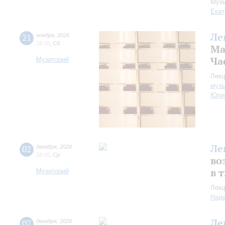
Музы
Екат
Ле
21
ноября
,
2026
18:00
,
Сб
Ма
Час
Музиторий
Лекц
музы
Юли
Ле
02
декабря
,
2026
18:00
,
Ср
во
в 
Музиторий
Лекц
Над
Ле
07
декабря
,
2026