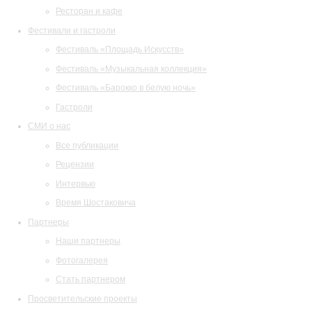
Ресторан и кафе
Фестивали и гастроли
Фестиваль «Площадь Искусств»
Фестиваль «Музыкальная коллекция»
Фестиваль «Барокко в белую ночь»
Гастроли
СМИ о нас
Все публикации
Рецензии
Интервью
Время Шостаковича
Партнеры
Наши партнеры
Фотогалерея
Стать партнером
Просветительские проекты