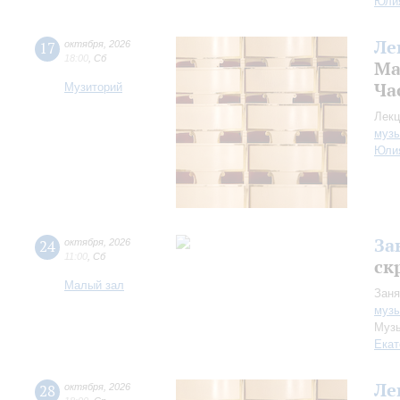
Юли
Ле
17
октября
,
2026
18:00
,
Сб
Ма
Ча
Музиторий
Лекц
музы
Юли
За
24
октября
,
2026
11:00
,
Сб
ск
Малый зал
Заня
музы
Музы
Екат
Ле
28
октября
,
2026