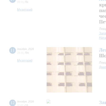
18:00
,
Пн
кр
па
Музиторий
че
Пе
Лекц
Зала
Ната
Ле
11
декабря
,
2026
18:00
,
Пт
Шо
Музиторий
Лекц
Дмит
За
12
декабря
,
2026
11:00
,
Сб