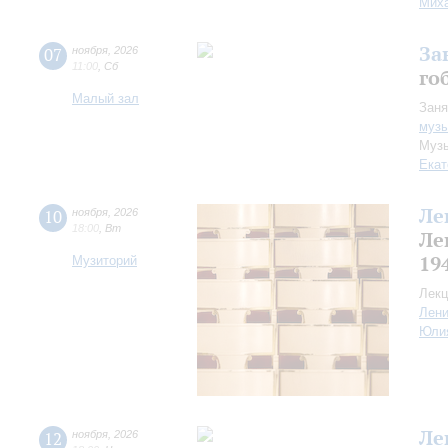
Миха
За
07
ноября
,
2026
11:00
,
Сб
го
Малый зал
Заня
музы
Музы
Екат
Ле
10
ноября
,
2026
18:00
,
Вт
Ле
19
Музиторий
Лекц
Лен
Юли
Ле
12
ноября
,
2026