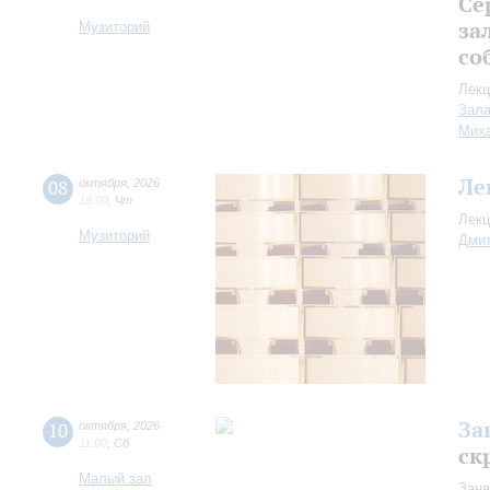
Се
за
Музиторий
со
Лекц
Зала
Миха
Ле
08
октября
,
2026
18:00
,
Чт
Лекц
Музиторий
Дмит
За
10
октября
,
2026
11:00
,
Сб
ск
Малый зал
Заня