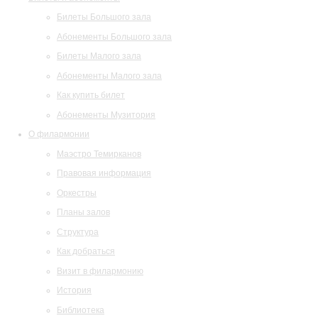
Билеты Большого зала
Абонементы Большого зала
Билеты Малого зала
Абонементы Малого зала
Как купить билет
Абонементы Музитория
О филармонии
Маэстро Темирканов
Правовая информация
Оркестры
Планы залов
Структура
Как добраться
Визит в филармонию
История
Библиотека