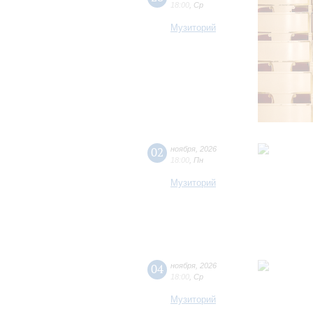
18:00
,
Ср
Музиторий
02
ноября
,
2026
18:00
,
Пн
Музиторий
04
ноября
,
2026
18:00
,
Ср
Музиторий