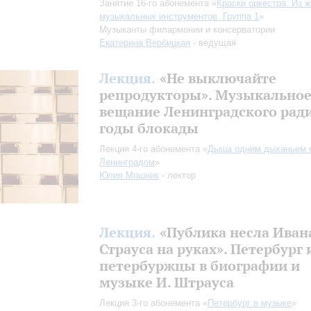
Занятие 16-го абонемента «
Краски оркестра. Из 
музыкальных инструментов. Группа 1
»
Музыканты филармонии и консерватории
Екатерина Вербицкая
- ведущая
Лекция.
«Не выключайте
репродукторы». Музыкально
вещание Ленинградского ради
годы блокады
Лекция 4-го абонемента «
Дыша одним дыханьем 
Ленинградом
»
Юлия Мошник
- лектор
Лекция.
«Публика несла Иван
Страуса на руках». Петербург 
петербуржцы в биографии и
музыке И. Штрауса
Лекция 3-го абонемента «
Петербург в музыке
»