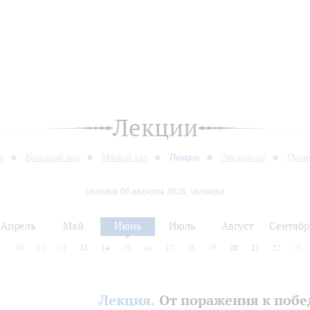
Лекции
я
Большой зал
Малый зал
Лекции
Экскурсии
Пушк
сегодня 06 августа 2026, четверг
Апрель
Май
Июнь
Июль
Август
Сентябр
9
10
11
12
13
14
15
16
17
18
19
20
21
22
23
Лекция.
От поражения к побе