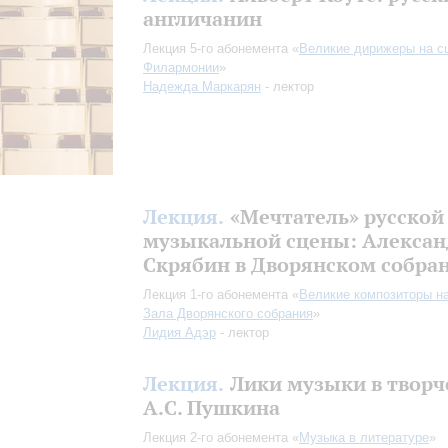
англичанин
Лекция 5-го абонемента «
Великие дирижеры на с
Филармонии
»
Надежда Маркарян
- лектор
Лекция.
«Мечтатель» русской
музыкальной сцены: Алексан
Скрябин в Дворянском собра
Лекция 1-го абонемента «
Великие композиторы н
Зала Дворянского собрания
»
Лидия Адэр
- лектор
Лекция.
Лики музыки в творч
А.С. Пушкина
Лекция 2-го абонемента «
Музыка в литературе
»