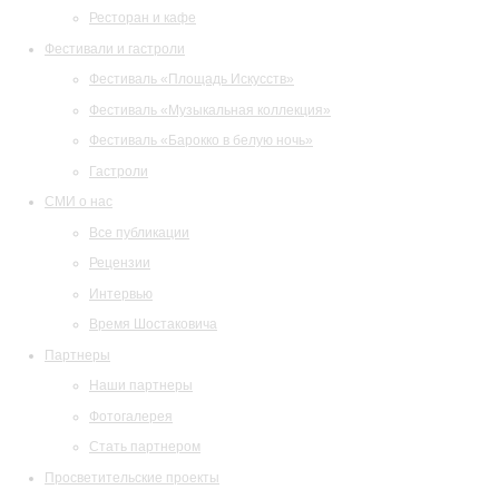
Ресторан и кафе
Фестивали и гастроли
Фестиваль «Площадь Искусств»
Фестиваль «Музыкальная коллекция»
Фестиваль «Барокко в белую ночь»
Гастроли
СМИ о нас
Все публикации
Рецензии
Интервью
Время Шостаковича
Партнеры
Наши партнеры
Фотогалерея
Стать партнером
Просветительские проекты