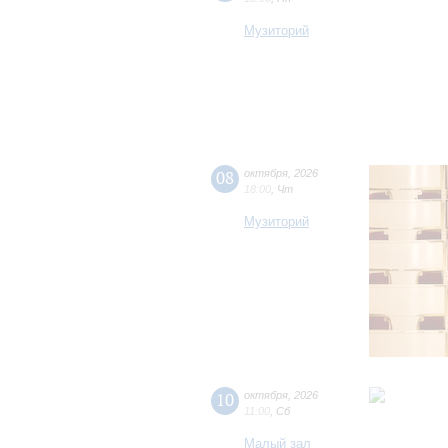
Музиторий
08
октября
,
2026
18:00
,
Чт
Музиторий
10
октября
,
2026
11:00
,
Сб
Малый зал