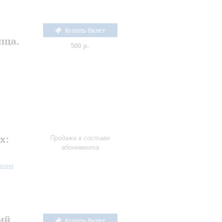
Купить билет
пца.
500 р.
х:
Продажа в составе
абонемента
жизни
ий
Купить билет