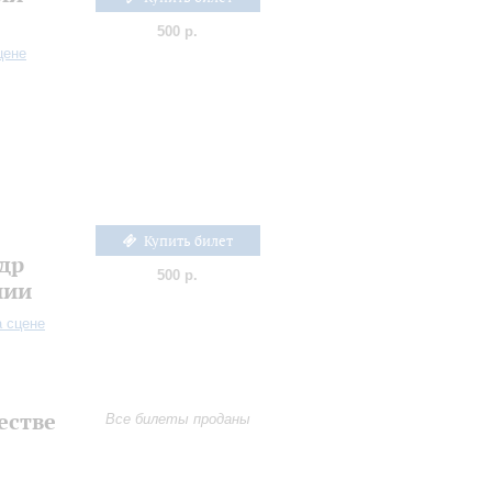
500 р.
цене
Купить билет
др
500 р.
нии
а сцене
естве
Все билеты проданы