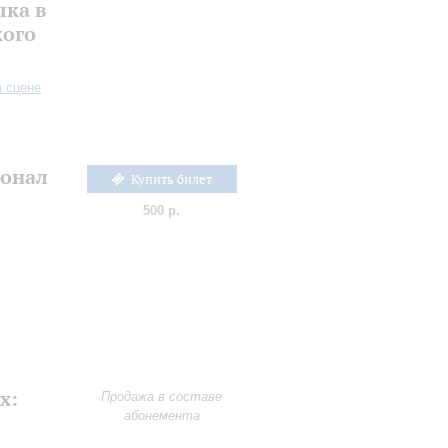
ыка в
кого
а сцене
онал
Купить билет
500 р.
х:
Продажа в составе
абонемента