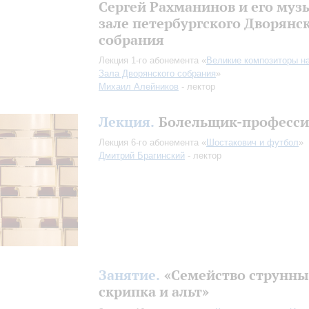
Сергей Рахманинов и его муз
зале петербургского Дворянс
собрания
Лекция 1-го абонемента «
Великие композиторы н
Зала Дворянского собрания
»
Михаил Алейников
- лектор
Лекция.
Болельщик-професси
Лекция 6-го абонемента «
Шостакович и футбол
»
Дмитрий Брагинский
- лектор
Занятие.
«Семейство струнны
скрипка и альт»