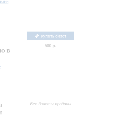
жизни
Купить билет
е
500 р.
о в
с
а
Все билеты проданы
и