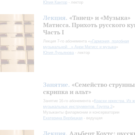
Юлия Кантор
- лектор
Лекция.
«Танец» и «Музыка»
Матисса. Прихоть русского ку
Часть I
Лекция 7-го абонемента «
«Гармония, подобная
музыкальной…» Анри Матисс и музыка
»
Юлия Лукьянова
- лектор
Занятие.
«Семейство струнны
скрипка и альт»
Занятие 16-го абонемента «
Краски оркестра. Из 
музыкальных инструментов. Группа 2
»
Музыканты филармонии и консерватории
Екатерина Вербицкая
- ведущая
Лекция.
Альберт Коутс: русск