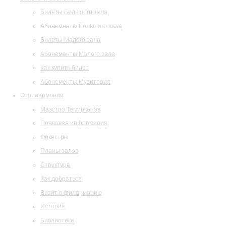
Билеты Большого зала
Абонементы Большого зала
Билеты Малого зала
Абонементы Малого зала
Как купить билет
Абонементы Музитория
О филармонии
Маэстро Темирканов
Правовая информация
Оркестры
Планы залов
Структура
Как добраться
Визит в филармонию
История
Библиотека