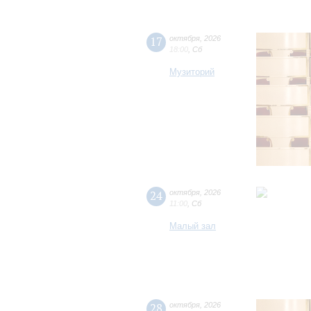
17
октября
,
2026
18:00
,
Сб
Музиторий
24
октября
,
2026
11:00
,
Сб
Малый зал
28
октября
,
2026