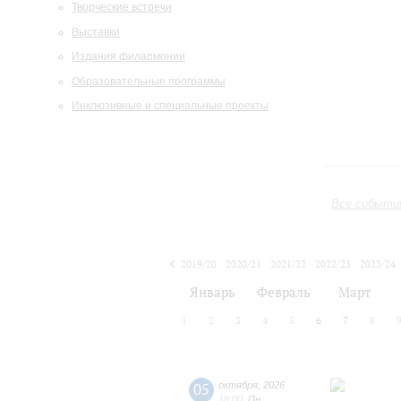
Творческие встречи
Выставки
Издания филармонии
Образовательные программы
Инклюзивные и специальные проекты
Все событи
2019/20
2020/21
2021/22
2022/23
2023/24
2024/25
2025/26
2026/27
Январь
Февраль
Март
1
2
3
4
5
6
7
8
05
октября
,
2026
18:00
,
Пн