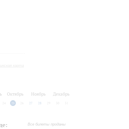
инская карта
ь
Октябрь
Ноябрь
Декабрь
24
25
26
27
28
29
30
31
де:
Все билеты проданы