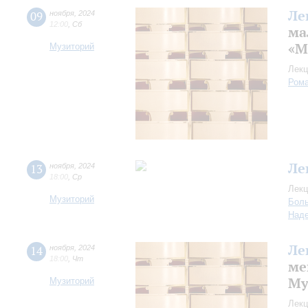
Ле
09
ноября
,
2024
12:00
,
Сб
ма
«М
Музиторий
Лекц
Рома
Ле
13
ноября
,
2024
18:00
,
Ср
Лекц
Музиторий
Боль
Над
Ле
14
ноября
,
2024
18:00
,
Чт
ме
Му
Музиторий
Лекц