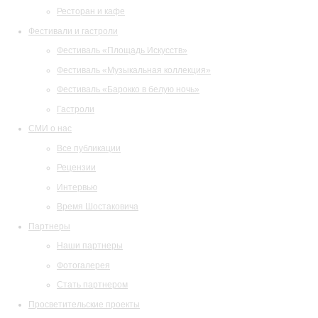
Ресторан и кафе
Фестивали и гастроли
Фестиваль «Площадь Искусств»
Фестиваль «Музыкальная коллекция»
Фестиваль «Барокко в белую ночь»
Гастроли
СМИ о нас
Все публикации
Рецензии
Интервью
Время Шостаковича
Партнеры
Наши партнеры
Фотогалерея
Стать партнером
Просветительские проекты