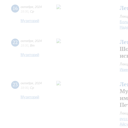
Ле
16
октября
,
2024
18:00
,
Ср
Лекц
Музиторий
Боль
Над
Ле
22
октября
,
2024
18:00
,
Вт
Шо
ис
Музиторий
Лекц
Ири
Ле
23
октября
,
2024
18:00
,
Ср
Му
им
Музиторий
Пе
Лекц
русс
Айс