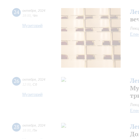
Ле
24
октября
,
2024
18:00
,
Чт
ве
Музиторий
Лекц
Еле
Ле
26
октября
,
2024
12:00
,
Сб
Му
тр
Музиторий
Лекц
Еле
Ле
28
октября
,
2024
18:00
,
Пн
До