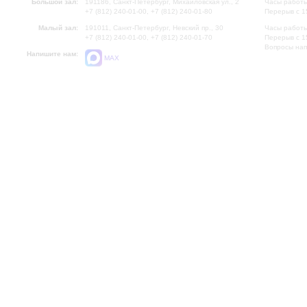
Большой зал:
191186, Санкт-Петербург, Михайловская ул., 2
Часы работы
+7 (812) 240-01-00, +7 (812) 240-01-80
Перерыв с 1
Малый зал:
191011, Санкт-Петербург, Невский пр., 30
Часы работы
+7 (812) 240-01-00, +7 (812) 240-01-70
Перерыв с 1
Вопросы на
Напишите нам:
MAX