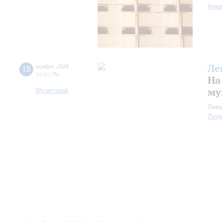
Анна
Ле
18
ноября
,
2024
18:00
,
Пн
На
му
Музиторий
Лекц
Люд