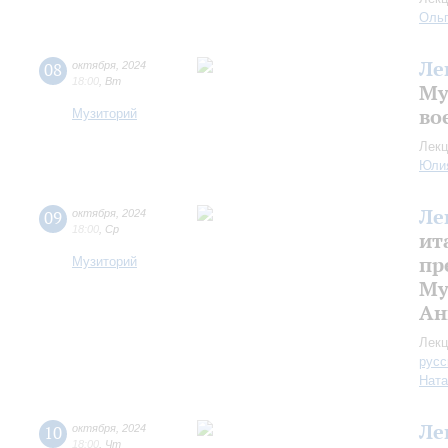
Оль
Ле
08
октября
,
2024
18:00
,
Вт
Му
во
Музиторий
Лекц
Юли
Ле
09
октября
,
2024
18:00
,
Ср
ит
пр
Музиторий
Му
Ан
Лекц
русс
Ната
Ле
10
октября
,
2024
18:00
,
Чт