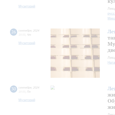
ку
Музиторий
Лекц
русс
Миха
Ле
26
сентября
,
2024
18:00
,
Чт
та
Му
Музиторий
дв
Лекц
Ната
Ле
30
сентября
,
2024
18:00
,
Пн
жи
Об
Музиторий
жи
Лекц