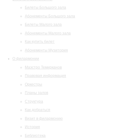
Билеты Большого зала
Абонементы Большого зала
Билеты Малого зала
Абонементы Малого зала
Как купить билет
Абонементы Музитория
О филармонии
Маэстро Темирканов
Правовая информация
Оркестры
Планы залов
Структура
Как добраться
Визит в филармонию
История
Библиотека