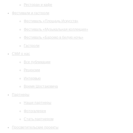
Ресторан и кафе
Фестивали и гастроли
Фестиваль «Площадь Искусств»
Фестиваль «Музыкальная коллекция»
Фестиваль «Барокко в белую ночь»
Гастроли
СМИ о нас
Все публикации
Рецензии
Интервью
Время Шостаковича
Партнеры
Наши партнеры
Фотогалерея
Стать партнером
Просветительские проекты