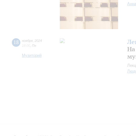
Анна
Ле
18
ноября
,
2024
18:00
,
Пн
На
му
Музиторий
Лекц
Люд