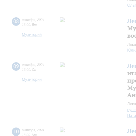
Оль
Ле
08
октября
,
2024
18:00
,
Вт
Му
во
Музиторий
Лекц
Юли
Ле
09
октября
,
2024
18:00
,
Ср
ит
пр
Музиторий
Му
Ан
Лекц
русс
Ната
Ле
10
октября
,
2024
18:00
,
Чт