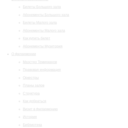
Билеты Большого зала
Абонементы Большого зала
Билеты Малого зала
Абонементы Малого зала
Как купить билет
Абонементы Музитория
О филармонии
Маэстро Темирканов
Правовая информация
Оркестры
Планы залов
Структура
Как добраться
Визит в филармонию
История
Библиотека