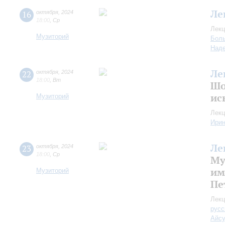
Ле
16
октября
,
2024
18:00
,
Ср
Лекц
Музиторий
Боль
Над
Ле
22
октября
,
2024
18:00
,
Вт
Шо
ис
Музиторий
Лекц
Ири
Ле
23
октября
,
2024
18:00
,
Ср
Му
им
Музиторий
Пе
Лекц
русс
Айс