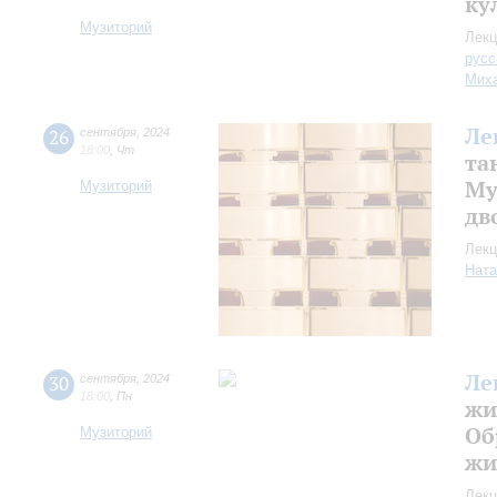
ку
Музиторий
Лекц
русс
Миха
Ле
26
сентября
,
2024
18:00
,
Чт
та
Му
Музиторий
дв
Лекц
Ната
Ле
30
сентября
,
2024
18:00
,
Пн
жи
Об
Музиторий
жи
Лекц