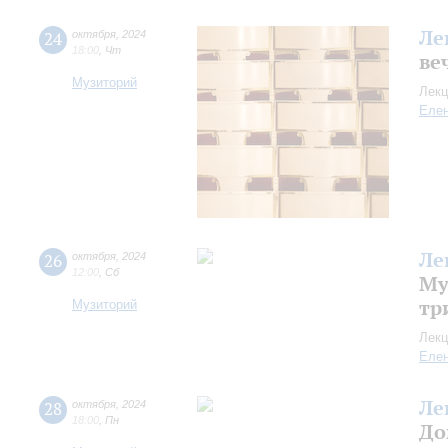
Ле
24
октября
,
2024
18:00
,
Чт
ве
Музиторий
Лекц
Еле
Ле
26
октября
,
2024
12:00
,
Сб
Му
тр
Музиторий
Лекц
Еле
Ле
28
октября
,
2024
18:00
,
Пн
До