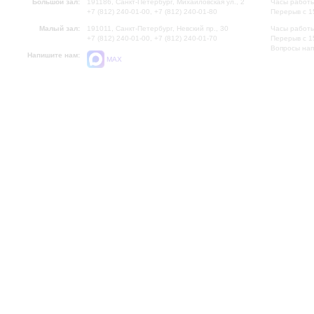
Большой зал:
191186, Санкт-Петербург, Михайловская ул., 2
Часы работы
+7 (812) 240-01-00, +7 (812) 240-01-80
Перерыв с 1
Малый зал:
191011, Санкт-Петербург, Невский пр., 30
Часы работы
+7 (812) 240-01-00, +7 (812) 240-01-70
Перерыв с 1
Вопросы на
Напишите нам:
MAX