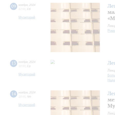
Ле
09
ноября
,
2024
12:00
,
Сб
ма
«М
Музиторий
Лекц
Рома
Ле
13
ноября
,
2024
18:00
,
Ср
Лекц
Музиторий
Боль
Над
Ле
14
ноября
,
2024
18:00
,
Чт
ме
Му
Музиторий
Лекц