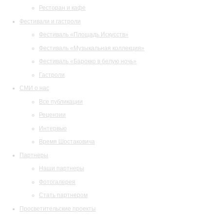
Ресторан и кафе
Фестивали и гастроли
Фестиваль «Площадь Искусств»
Фестиваль «Музыкальная коллекция»
Фестиваль «Барокко в белую ночь»
Гастроли
СМИ о нас
Все публикации
Рецензии
Интервью
Время Шостаковича
Партнеры
Наши партнеры
Фотогалерея
Стать партнером
Просветительские проекты