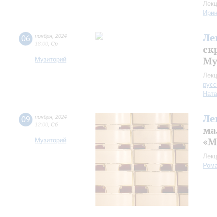
Лекц
Ири
Ле
06
ноября
,
2024
18:00
,
Ср
ск
Му
Музиторий
Лекц
русс
Ната
Ле
09
ноября
,
2024
12:00
,
Сб
ма
«М
Музиторий
Лекц
Рома