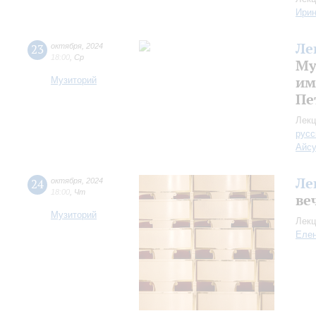
Ири
Ле
23
октября
,
2024
18:00
,
Ср
Му
им
Музиторий
Пе
Лекц
русс
Айс
Ле
24
октября
,
2024
18:00
,
Чт
ве
Музиторий
Лекц
Еле