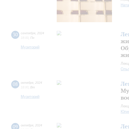
Ната
Ле
30
сентября
,
2024
18:00
,
Пн
жи
Об
Музиторий
жи
Лекц
Оль
Ле
08
октября
,
2024
18:00
,
Вт
Му
во
Музиторий
Лекц
Юли
Ле
09
октября
,
2024