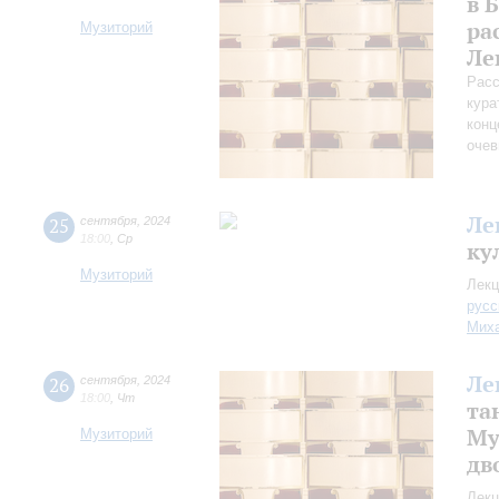
в 
ра
Музиторий
Ле
Расс
кура
конц
очев
Ле
25
сентября
,
2024
18:00
,
Ср
ку
Музиторий
Лекц
русс
Миха
Ле
26
сентября
,
2024
18:00
,
Чт
та
Му
Музиторий
дв
Лекц