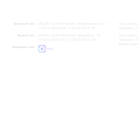
Большой зал:
191186, Санкт-Петербург, Михайловская ул., 2
Часы работы
+7 (812) 240-01-00, +7 (812) 240-01-80
Перерыв с 1
Малый зал:
191011, Санкт-Петербург, Невский пр., 30
Часы работы
+7 (812) 240-01-00, +7 (812) 240-01-70
Перерыв с 1
Вопросы на
Напишите нам:
MAX