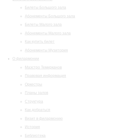
Билеты Большого зала
Абонементы Большого зала
Билеты Малого зала
Абонементы Малого зала
Как купить билет
Абонементы Музитория
О филармонии
Маэстро Темирканов
Правовая информация
Оркестры
Планы залов
Структура
Как добраться
Визит в филармонию
История
Библиотека