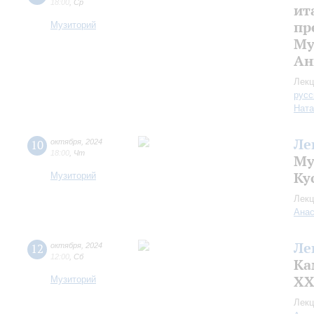
18:00
,
Ср
ит
пр
Музиторий
Му
Ан
Лекц
русс
Ната
Ле
10
октября
,
2024
18:00
,
Чт
Му
Ку
Музиторий
Лекц
Анас
Ле
12
октября
,
2024
12:00
,
Сб
Ка
XX
Музиторий
Лекц