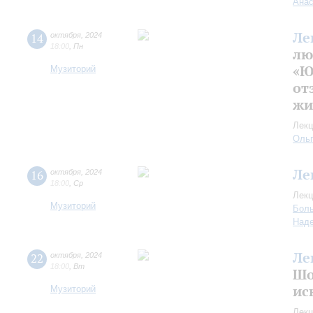
Анас
Ле
14
октября
,
2024
18:00
,
Пн
лю
«Ю
Музиторий
от
жи
Лекц
Оль
Ле
16
октября
,
2024
18:00
,
Ср
Лекц
Музиторий
Боль
Над
Ле
22
октября
,
2024
18:00
,
Вт
Шо
ис
Музиторий
Лекц