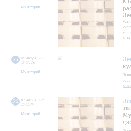
в 
ра
Музиторий
Ле
Расс
кура
конц
очев
Ле
25
сентября
,
2024
18:00
,
Ср
ку
Музиторий
Лекц
русс
Миха
Ле
26
сентября
,
2024
18:00
,
Чт
та
Му
Музиторий
дв
Лекц