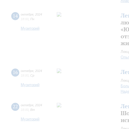
Анас
Ле
14
октября
,
2024
18:00
,
Пн
лю
«Ю
Музиторий
от
жи
Лекц
Оль
Ле
16
октября
,
2024
18:00
,
Ср
Лекц
Музиторий
Боль
Над
Ле
22
октября
,
2024
18:00
,
Вт
Шо
ис
Музиторий
Лекц