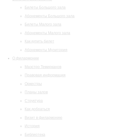
Билеты Большого зала
Абонементы Большого зала
Билеты Малого зала
Абонементы Малого зала
Как купить билет
Абонементы Музитория
О филармонии
Маэстро Темирканов
Правовая информация
Оркестры
Планы залов
Структура
Как добраться
Визит в филармонию
История
Библиотека