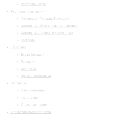
Ресторан и кафе
Фестивали и гастроли
Фестиваль «Площадь Искусств»
Фестиваль «Музыкальная коллекция»
Фестиваль «Барокко в белую ночь»
Гастроли
СМИ о нас
Все публикации
Рецензии
Интервью
Время Шостаковича
Партнеры
Наши партнеры
Фотогалерея
Стать партнером
Просветительские проекты