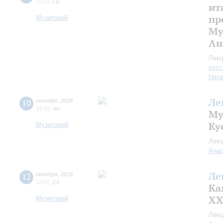
18:00
,
Ср
ит
пр
Музиторий
Му
Ан
Лекц
русс
Ната
Ле
10
октября
,
2024
18:00
,
Чт
Му
Ку
Музиторий
Лекц
Анас
Ле
12
октября
,
2024
12:00
,
Сб
Ка
XX
Музиторий
Лекц