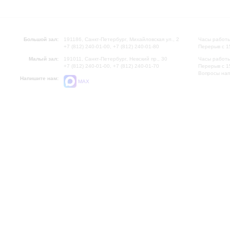
Большой зал:
191186, Санкт-Петербург, Михайловская ул., 2
Часы работы
+7 (812) 240-01-00, +7 (812) 240-01-80
Перерыв с 1
Малый зал:
191011, Санкт-Петербург, Невский пр., 30
Часы работы
+7 (812) 240-01-00, +7 (812) 240-01-70
Перерыв с 1
Вопросы на
Напишите нам:
MAX