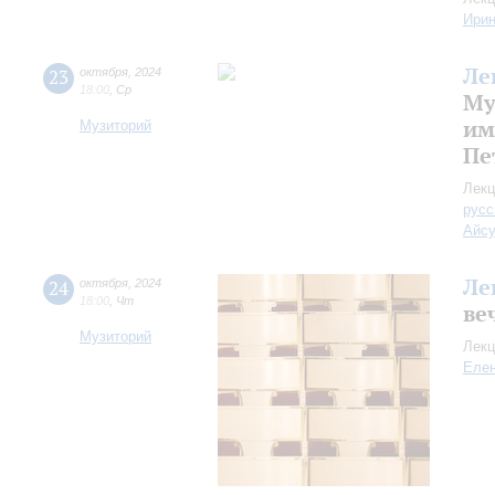
Ири
Ле
23
октября
,
2024
18:00
,
Ср
Му
им
Музиторий
Пе
Лекц
русс
Айс
Ле
24
октября
,
2024
18:00
,
Чт
ве
Музиторий
Лекц
Еле