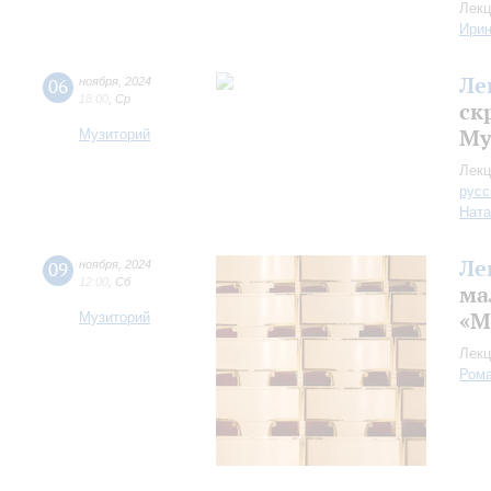
Лекц
Ири
Ле
06
ноября
,
2024
18:00
,
Ср
ск
Му
Музиторий
Лекц
русс
Ната
Ле
09
ноября
,
2024
12:00
,
Сб
ма
«М
Музиторий
Лекц
Рома