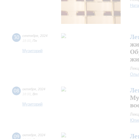
Ната
Ле
30
сентября
,
2024
18:00
,
Пн
жи
Об
Музиторий
жи
Лекц
Оль
Ле
08
октября
,
2024
18:00
,
Вт
Му
во
Музиторий
Лекц
Юли
Ле
09
октября
,
2024