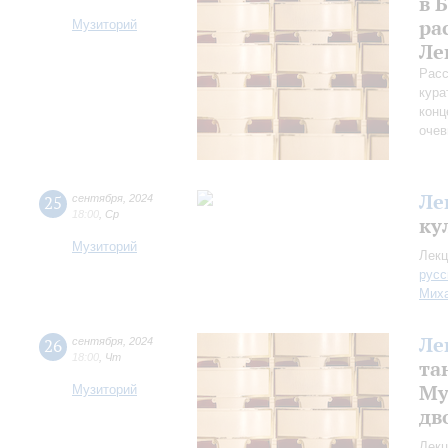
в 
ра
Музиторий
Ле
Расс
кура
конц
очев
Ле
25
сентября
,
2024
18:00
,
Ср
ку
Музиторий
Лекц
русс
Миха
Ле
26
сентября
,
2024
18:00
,
Чт
та
Му
Музиторий
дв
Лекц