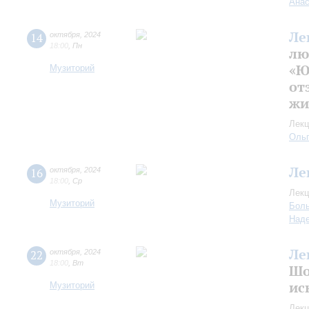
Анас
Ле
14
октября
,
2024
18:00
,
Пн
лю
«Ю
Музиторий
от
жи
Лекц
Оль
Ле
16
октября
,
2024
18:00
,
Ср
Лекц
Музиторий
Боль
Над
Ле
22
октября
,
2024
18:00
,
Вт
Шо
ис
Музиторий
Лекц