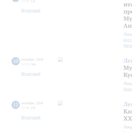
18:00
,
Ср
ит
пр
Музиторий
Му
Ан
Лекц
русс
Ната
Ле
10
октября
,
2024
18:00
,
Чт
Му
Ку
Музиторий
Лекц
Анас
Ле
12
октября
,
2024
12:00
,
Сб
Ка
XX
Музиторий
Лекц