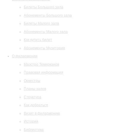
Билеты Большого зала
Абонементы Большого зала
Билеты Малого зала
Абонементы Малого зала
Как купить билет
Абонементы Музитория
О филармонии
Маэстро Темирканов
Правовая информация
Оркестры
Планы залов
Структура
Как добраться
Визит в филармонию
История
Библиотека