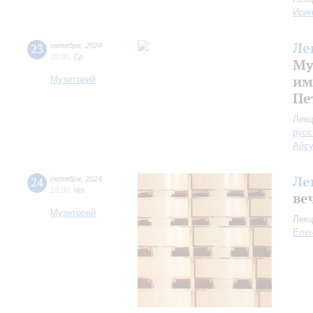
Ири
Ле
23
октября
,
2024
18:00
,
Ср
Му
им
Музиторий
Пе
Лекц
русс
Айс
Ле
24
октября
,
2024
18:00
,
Чт
ве
Музиторий
Лекц
Еле