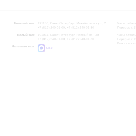
Большой зал:
191186, Санкт-Петербург, Михайловская ул., 2
Часы работы
+7 (812) 240-01-00, +7 (812) 240-01-80
Перерыв с 1
Малый зал:
191011, Санкт-Петербург, Невский пр., 30
Часы работы
+7 (812) 240-01-00, +7 (812) 240-01-70
Перерыв с 1
Вопросы на
Напишите нам:
MAX