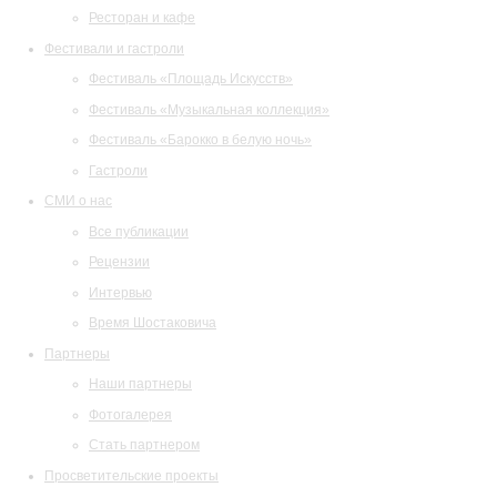
Ресторан и кафе
Фестивали и гастроли
Фестиваль «Площадь Искусств»
Фестиваль «Музыкальная коллекция»
Фестиваль «Барокко в белую ночь»
Гастроли
СМИ о нас
Все публикации
Рецензии
Интервью
Время Шостаковича
Партнеры
Наши партнеры
Фотогалерея
Стать партнером
Просветительские проекты