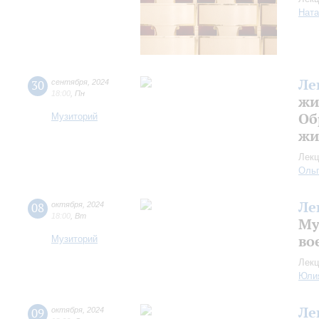
Ната
Ле
30
сентября
,
2024
18:00
,
Пн
жи
Об
Музиторий
жи
Лекц
Оль
Ле
08
октября
,
2024
18:00
,
Вт
Му
во
Музиторий
Лекц
Юли
Ле
09
октября
,
2024