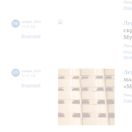
Лекц
Ири
Ле
06
ноября
,
2024
18:00
,
Ср
ск
Му
Музиторий
Лекц
русс
Ната
Ле
09
ноября
,
2024
12:00
,
Сб
ма
«М
Музиторий
Лекц
Рома